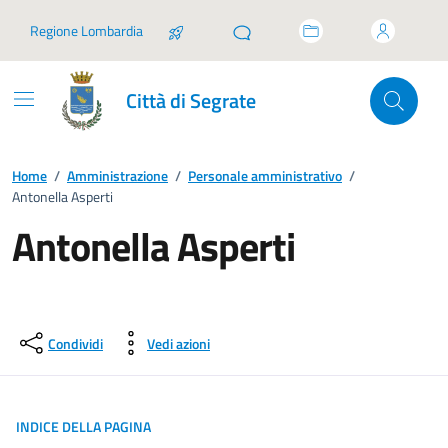
Vai ai contenuti
Vai al footer
Regione Lombardia
Città di Segrate
Home
/
Amministrazione
/
Personale amministrativo
/
Antonella Asperti
Antonella Asperti
Condividi
Vedi azioni
INDICE DELLA PAGINA