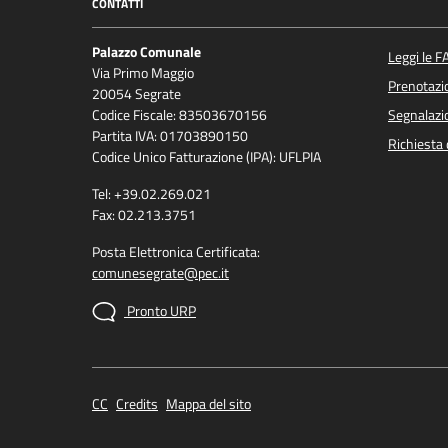
CONTATTI
Palazzo Comunale
Leggi le F
Via Primo Maggio
Prenotaz
20054 Segrate
Codice Fiscale: 83503670156
Segnalazio
Partita IVA: 01703890150
Richiesta 
Codice Unico Fatturazione (IPA): UFLPIA
Tel: +39.02.269.021
Fax: 02.213.3751
Posta Elettronica Certificata:
comunesegrate@pec.it
Pronto URP
CC
Credits
Mappa del sito