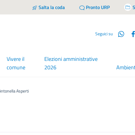
Salta la coda
Pronto URP
S
Wha
Seguici su
Vivere il
Elezioni amministrative
comune
2026
Ambien
Antonella Asperti