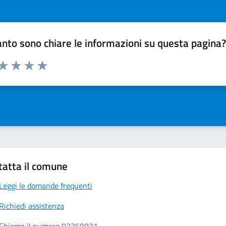
nto sono chiare le informazioni su questa pagina
 da 1 a 5 stelle la pagina
ta 1 stelle su 5
Valuta 2 stelle su 5
Valuta 3 stelle su 5
Valuta 4 stelle su 5
Valuta 5 stelle su 5
tatta il comune
Leggi le domande frequenti
Richiedi assistenza