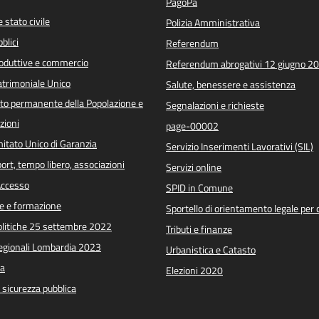
PagoPa
 stato civile
Polizia Amministrativa
blici
Referendum
roduttive e commercio
Referendum abrogativi 12 giugno 2
trimoniale Unico
Salute, benessere e assistenza
o permanente della Popolazione e
Segnalazioni e richieste
zioni
page-00002
itato Unico di Garanzia
Servizio Inserimenti Lavorativi (SIL)
port, tempo libero, associazioni
Servizi online
 Accesso
SPID in Comune
e e formazione
Sportello di orientamento legale per c
Politiche 25 settembre 2022
Tributi e finanze
Regionali Lombardia 2023
Urbanistica e Catasto
a
Elezioni 2020
e sicurezza pubblica