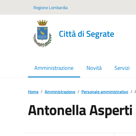
Vai ai contenuti
Vai al footer
Regione Lombardia
Città di Segrate
Amministrazione
Novità
Servizi
menu selezionato
Home
/
Amministrazione
/
Personale amministrativo
/
Antonella Asperti