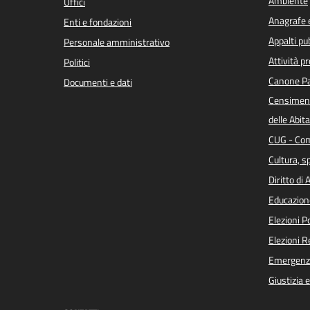
Ambiente
Uffici
Anagrafe e
Enti e fondazioni
Appalti pub
Personale amministrativo
Attività p
Politici
Canone Pa
Documenti e dati
Censiment
delle Abita
CUG - Com
Cultura, s
Diritto di
Educazion
Elezioni 
Elezioni 
Emergenz
Giustizia 