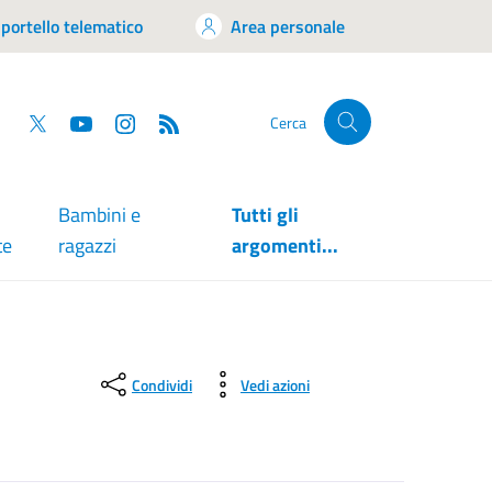
portello telematico
Area personale
tsapp
Facebook
Twitter
YouTube
RSS
Cerca
Bambini e
Tutti gli
te
ragazzi
argomenti...
Condividi
Vedi azioni