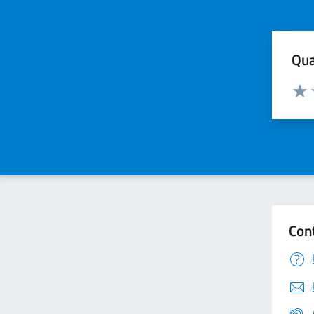
Qua
Valuta
Valu
Con