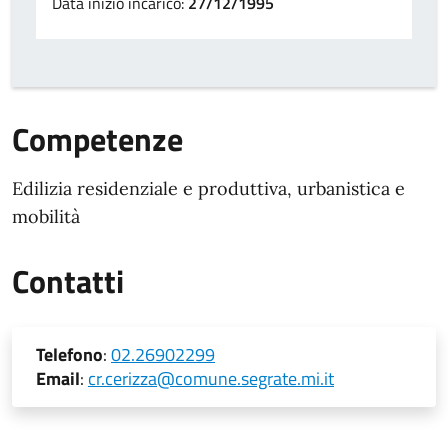
Data inizio incarico:
27/12/1995
Competenze
Edilizia residenziale e produttiva, urbanistica e
mobilità
Contatti
Telefono
:
02.26902299
Email
:
cr.cerizza@comune.segrate.mi.it