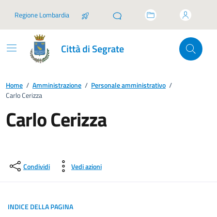
Vai ai contenuti
Vai al footer
Regione Lombardia
Città di Segrate
Home
/
Amministrazione
/
Personale amministrativo
/
Carlo Cerizza
Carlo Cerizza
Condividi
Vedi azioni
INDICE DELLA PAGINA