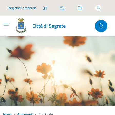
Vai ai contenuti
Vai al footer
Regione Lombardia
Città di Segrate
Home
/
Argomenti
/
Ambiente