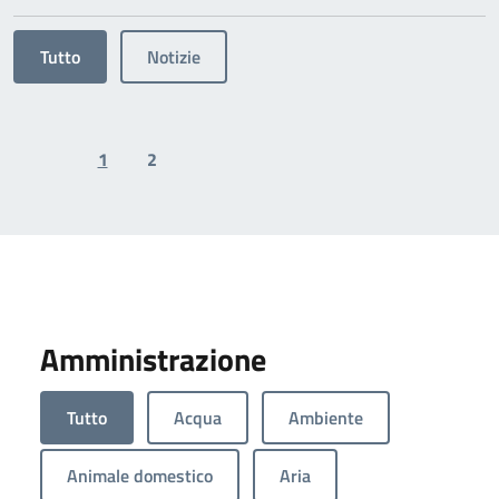
Tutto
Notizie
1
2
Previous page
Next page
Amministrazione
Tutto
Acqua
Ambiente
Animale domestico
Aria