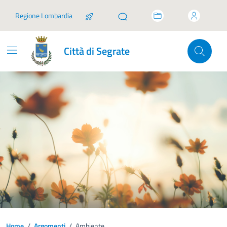
Vai ai contenuti
Vai al footer
Regione Lombardia
Città di Segrate
Home
/
Argomenti
/
Ambiente