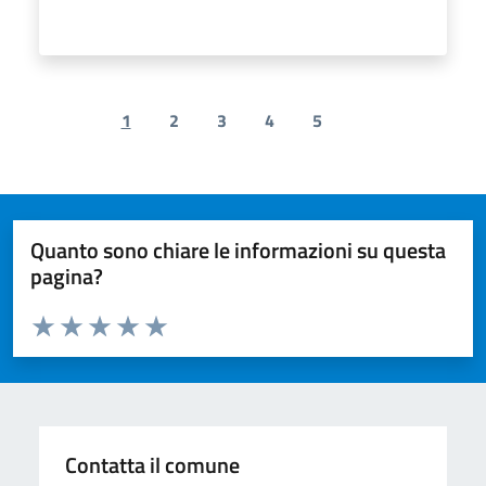
1
2
3
4
5
Previous page
Next page
Quanto sono chiare le informazioni su questa
pagina?
Valuta da 1 a 5 stelle la pagina
Valuta 1 stelle su 5
Valuta 2 stelle su 5
Valuta 3 stelle su 5
Valuta 4 stelle su 5
Valuta 5 stelle su 5
Contatta il comune