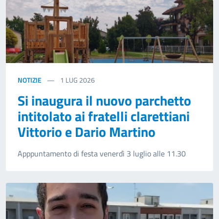
NOTIZIE
1
LUG 2026
Si inaugura il nuovo parchetto
intitolato ai fratelli clarettiani
Vittorio e Dario Martino
Apppuntamento di festa venerdì 3 luglio alle 11.30