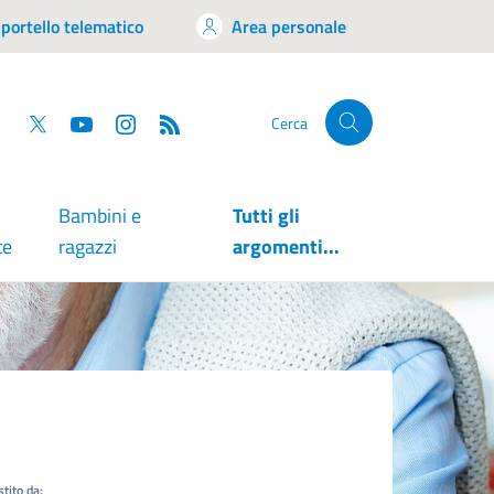
portello telematico
Area personale
tsapp
Facebook
Twitter
YouTube
RSS
Cerca
Bambini e
Tutti gli
te
ragazzi
argomenti...
tito da: