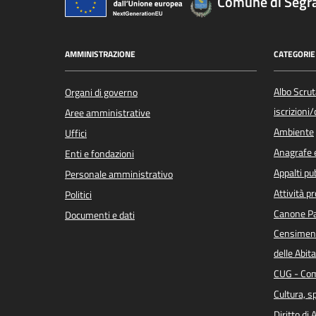
Comune di Segr
AMMINISTRAZIONE
CATEGORIE 
Albo Scrut
Organi di governo
iscrizioni
Aree amministrative
Ambiente
Uffici
Anagrafe e
Enti e fondazioni
Appalti pub
Personale amministrativo
Attività p
Politici
Canone Pa
Documenti e dati
Censiment
delle Abita
CUG - Com
Cultura, s
Diritto di