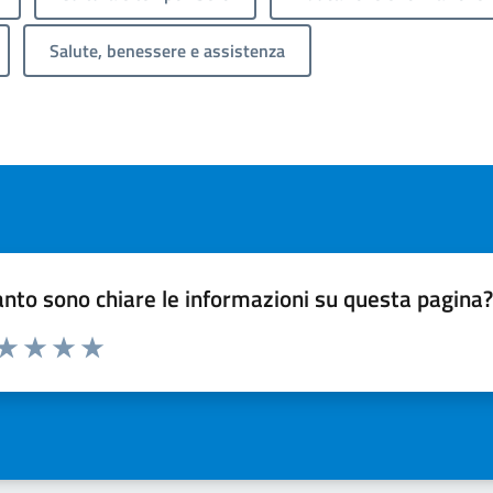
Salute, benessere e assistenza
nto sono chiare le informazioni su questa pagina
 da 1 a 5 stelle la pagina
ta 1 stelle su 5
Valuta 2 stelle su 5
Valuta 3 stelle su 5
Valuta 4 stelle su 5
Valuta 5 stelle su 5