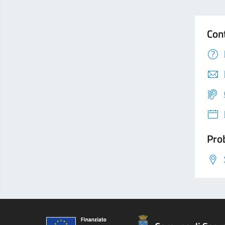
Con
Prob