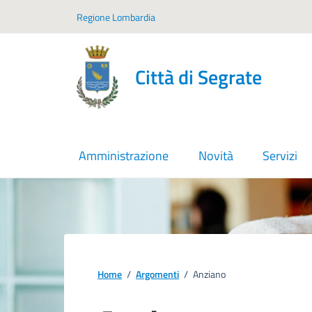
Vai ai contenuti
Vai al footer
Regione Lombardia
Città di Segrate
Amministrazione
Novità
Servizi
Home
/
Argomenti
/
Anziano