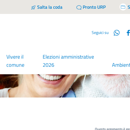
Salta la coda
Pronto URP
S
Wha
Seguici su
Vivere il
Elezioni amministrative
comune
2026
Ambien
Questo argomento è ges