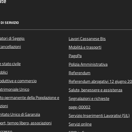
ate
DI SERVIZIO
atori di Seggio:
Lavori Cassanese Bis
/cancellazioni
Mobilità e trasporti
PagoPa
 stato civile
Polizia Amministrativa
blici
Referendum
roduttive e commercio
Referendum abrogativi 12 giugno 2
trimoniale Unico
Salute, benessere e assistenza
o permanente della Popolazione e
Segnalazioni e richieste
zioni
page-00002
itato Unico di Garanzia
Servizio Inserimenti Lavorativi (SIL)
port, tempo libero, associazioni
Servizi online
 Accesso