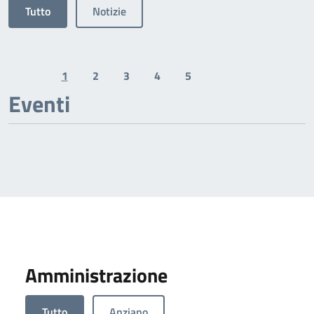
Tutto
Notizie
1
2
3
4
5
Previous page
Next page
Eventi
Amministrazione
Tutto
Anziano