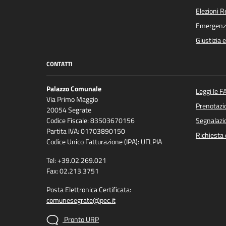
Elezioni 
Emergenz
Giustizia 
CONTATTI
Palazzo Comunale
Leggi le F
Via Primo Maggio
Prenotaz
20054 Segrate
Codice Fiscale: 83503670156
Segnalazio
Partita IVA: 01703890150
Richiesta 
Codice Unico Fatturazione (IPA): UFLPIA
Tel: +39.02.269.021
Fax: 02.213.3751
Posta Elettronica Certificata:
comunesegrate@pec.it
Pronto URP