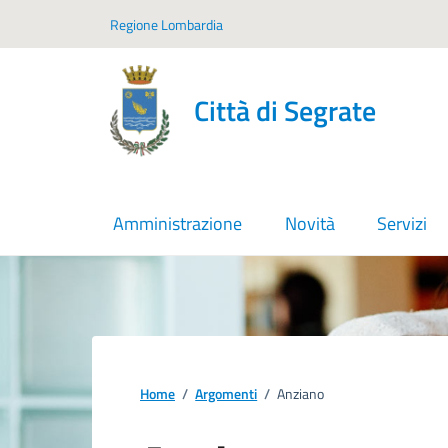
Vai ai contenuti
Vai al footer
Regione Lombardia
Città di Segrate
Amministrazione
Novità
Servizi
Home
/
Argomenti
/
Anziano