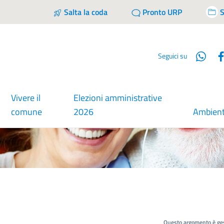
Salta la coda
Pronto URP
S
Wha
Seguici su
Vivere il
Elezioni amministrative
comune
2026
Ambien
Questo argomento è ges