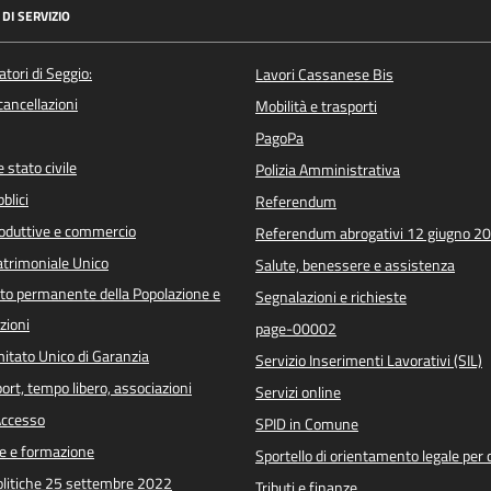
DI SERVIZIO
atori di Seggio:
Lavori Cassanese Bis
/cancellazioni
Mobilità e trasporti
PagoPa
 stato civile
Polizia Amministrativa
blici
Referendum
roduttive e commercio
Referendum abrogativi 12 giugno 2
trimoniale Unico
Salute, benessere e assistenza
o permanente della Popolazione e
Segnalazioni e richieste
zioni
page-00002
itato Unico di Garanzia
Servizio Inserimenti Lavorativi (SIL)
port, tempo libero, associazioni
Servizi online
 Accesso
SPID in Comune
e e formazione
Sportello di orientamento legale per c
Politiche 25 settembre 2022
Tributi e finanze