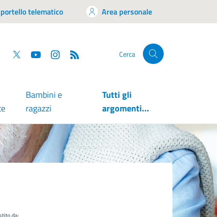
portello telematico
Area personale
tsapp
Facebook
Twitter
YouTube
RSS
Cerca
Bambini e
Tutti gli
te
ragazzi
argomenti...
tito da: