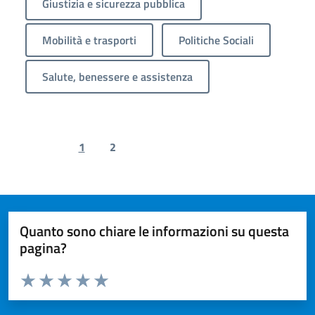
Giustizia e sicurezza pubblica
Mobilità e trasporti
Politiche Sociali
Salute, benessere e assistenza
1
2
Previous page
Next page
Quanto sono chiare le informazioni su questa
pagina?
Valuta da 1 a 5 stelle la pagina
Valuta 1 stelle su 5
Valuta 2 stelle su 5
Valuta 3 stelle su 5
Valuta 4 stelle su 5
Valuta 5 stelle su 5