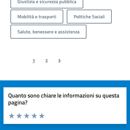
Giustizia e sicurezza pubblica
Mobilità e trasporti
Politiche Sociali
Salute, benessere e assistenza
1
2
3
Previous page
Next page
Quanto sono chiare le informazioni su questa
pagina?
Valuta da 1 a 5 stelle la pagina
Valuta 1 stelle su 5
Valuta 2 stelle su 5
Valuta 3 stelle su 5
Valuta 4 stelle su 5
Valuta 5 stelle su 5