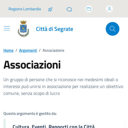
Vai ai contenuti
Vai al footer
Regione Lombardia
Città di Segrate
Home
/
Argomenti
/
Associazione
Associazioni
Dettagli dell'argomento
Un gruppo di persone che si riconosce nei medesimi ideali o
interessi può unirsi in associazione per realizzare un obiettivo
comune, senza scopo di lucro
Questo argomento è gestito da:
Cultura, Eventi, Rapporti con la Città