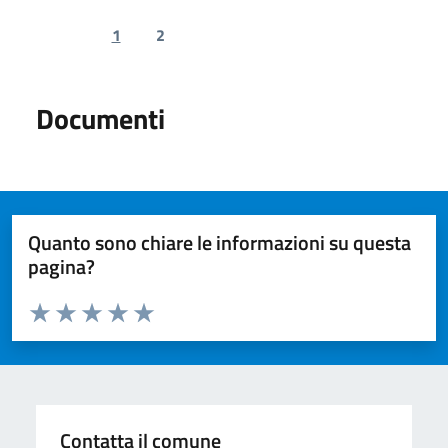
1
2
Previous page
Next page
Documenti
Quanto sono chiare le informazioni su questa
pagina?
Valuta da 1 a 5 stelle la pagina
Valuta 1 stelle su 5
Valuta 2 stelle su 5
Valuta 3 stelle su 5
Valuta 4 stelle su 5
Valuta 5 stelle su 5
Contatta il comune