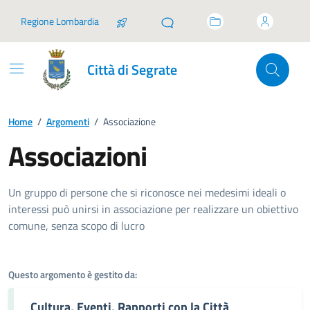
Vai ai contenuti
Vai al footer
Regione Lombardia
Città di Segrate
Home
/
Argomenti
/
Associazione
Associazioni
Dettagli dell'argomento
Un gruppo di persone che si riconosce nei medesimi ideali o
interessi può unirsi in associazione per realizzare un obiettivo
comune, senza scopo di lucro
Questo argomento è gestito da:
Cultura, Eventi, Rapporti con la Città