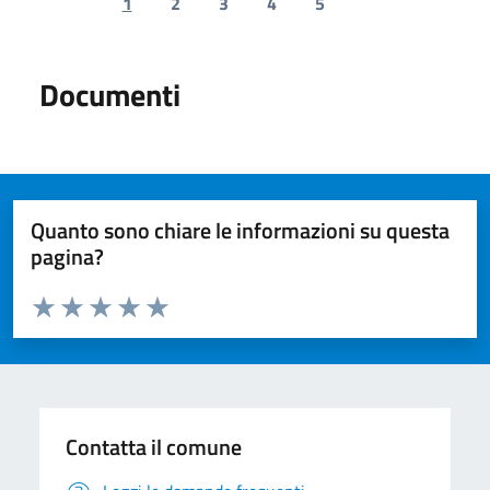
1
2
3
4
5
Previous page
Next page
Documenti
Quanto sono chiare le informazioni su questa
pagina?
Valuta da 1 a 5 stelle la pagina
Valuta 1 stelle su 5
Valuta 2 stelle su 5
Valuta 3 stelle su 5
Valuta 4 stelle su 5
Valuta 5 stelle su 5
Contatta il comune