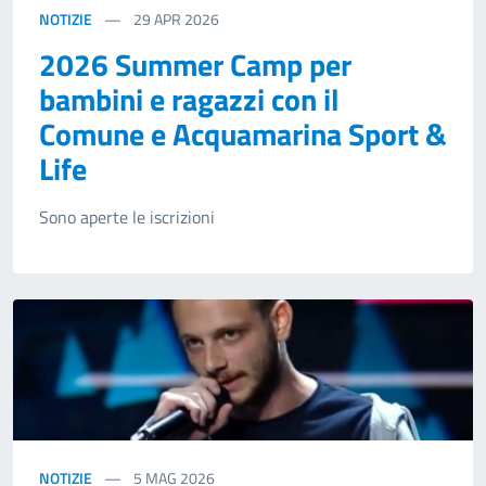
NOTIZIE
29
APR 2026
2026 Summer Camp per
bambini e ragazzi con il
Comune e Acquamarina Sport &
Life
Sono aperte le iscrizioni
NOTIZIE
5
MAG 2026