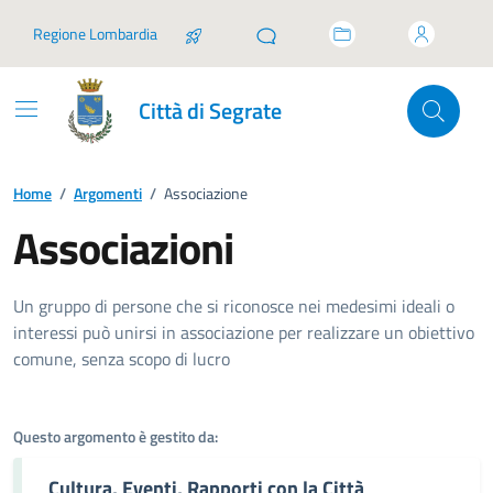
Vai ai contenuti
Vai al footer
Regione Lombardia
Città di Segrate
Home
/
Argomenti
/
Associazione
Associazioni
Dettagli dell'argomento
Un gruppo di persone che si riconosce nei medesimi ideali o
interessi può unirsi in associazione per realizzare un obiettivo
comune, senza scopo di lucro
Questo argomento è gestito da:
Cultura, Eventi, Rapporti con la Città