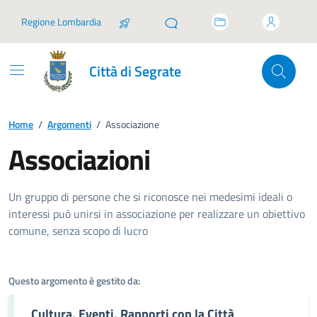
Vai ai contenuti
Vai al footer
Regione Lombardia
Città di Segrate
Home
/
Argomenti
/
Associazione
Associazioni
Dettagli dell'argomento
Un gruppo di persone che si riconosce nei medesimi ideali o
interessi può unirsi in associazione per realizzare un obiettivo
comune, senza scopo di lucro
Questo argomento è gestito da:
Cultura, Eventi, Rapporti con la Città