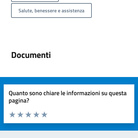
Salute, benessere e assistenza
Documenti
Quanto sono chiare le informazioni su questa
pagina?
Valuta da 1 a 5 stelle la pagina
Valuta 1 stelle su 5
Valuta 2 stelle su 5
Valuta 3 stelle su 5
Valuta 4 stelle su 5
Valuta 5 stelle su 5