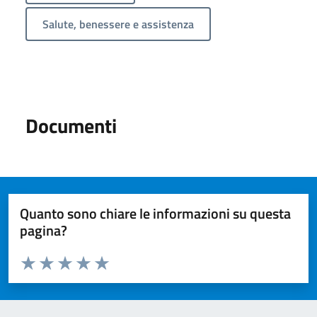
Salute, benessere e assistenza
Documenti
Quanto sono chiare le informazioni su questa
pagina?
Valuta da 1 a 5 stelle la pagina
Valuta 1 stelle su 5
Valuta 2 stelle su 5
Valuta 3 stelle su 5
Valuta 4 stelle su 5
Valuta 5 stelle su 5