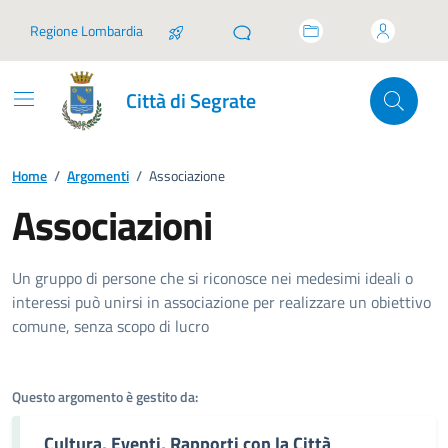
Vai ai contenuti
Vai al footer
Regione Lombardia
Città di Segrate
Home
/
Argomenti
/
Associazione
Associazioni
Dettagli dell'argomento
Un gruppo di persone che si riconosce nei medesimi ideali o
interessi può unirsi in associazione per realizzare un obiettivo
comune, senza scopo di lucro
Questo argomento è gestito da:
Cultura, Eventi, Rapporti con la Città