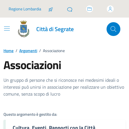
Vai ai contenuti
Vai al footer
Regione Lombardia
Città di Segrate
Home
/
Argomenti
/
Associazione
Associazioni
Dettagli dell'argomento
Un gruppo di persone che si riconosce nei medesimi ideali o
interessi può unirsi in associazione per realizzare un obiettivo
comune, senza scopo di lucro
Questo argomento è gestito da:
Cultura, Eventi, Rapporti con la Città