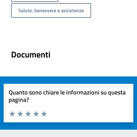
Salute, benessere e assistenza
Documenti
Quanto sono chiare le informazioni su questa
pagina?
Valuta da 1 a 5 stelle la pagina
Valuta 1 stelle su 5
Valuta 2 stelle su 5
Valuta 3 stelle su 5
Valuta 4 stelle su 5
Valuta 5 stelle su 5