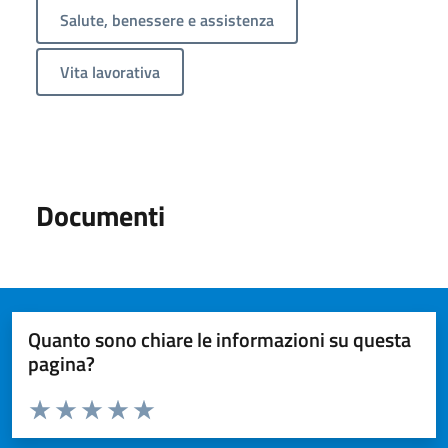
Salute, benessere e assistenza
Vita lavorativa
Documenti
Quanto sono chiare le informazioni su questa
pagina?
Valuta da 1 a 5 stelle la pagina
Valuta 1 stelle su 5
Valuta 2 stelle su 5
Valuta 3 stelle su 5
Valuta 4 stelle su 5
Valuta 5 stelle su 5