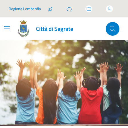
Vai ai contenuti
Vai al footer
Regione Lombardia
Città di Segrate