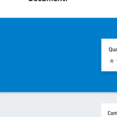
Qua
Valuta
Valu
Con