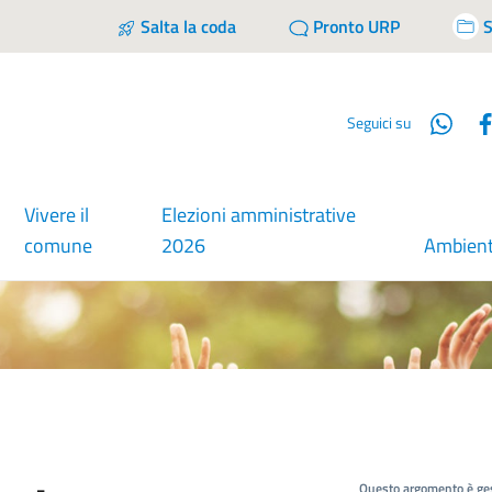
Salta la coda
Pronto URP
S
Wha
Seguici su
Vivere il
Elezioni amministrative
comune
2026
Ambien
Questo argomento è ges