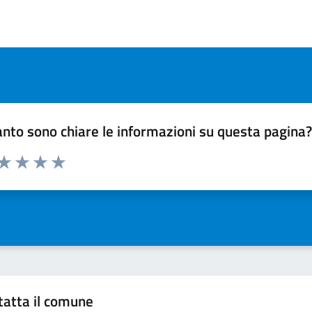
nto sono chiare le informazioni su questa pagina
 da 1 a 5 stelle la pagina
ta 1 stelle su 5
Valuta 2 stelle su 5
Valuta 3 stelle su 5
Valuta 4 stelle su 5
Valuta 5 stelle su 5
tatta il comune