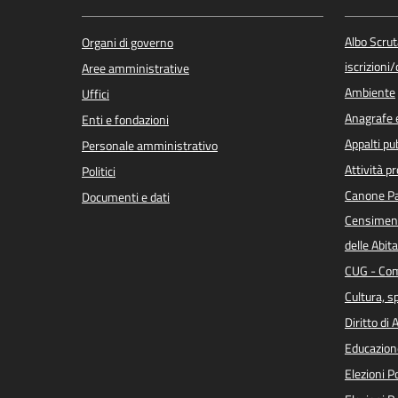
Albo Scrut
Organi di governo
iscrizioni
Aree amministrative
Ambiente
Uffici
Anagrafe e
Enti e fondazioni
Appalti pub
Personale amministrativo
Attività p
Politici
Canone Pa
Documenti e dati
Censiment
delle Abita
CUG - Com
Cultura, s
Diritto di
Educazion
Elezioni 