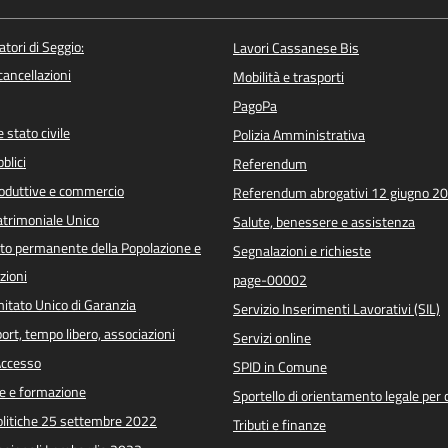
atori di Seggio:
Lavori Cassanese Bis
/cancellazioni
Mobilità e trasporti
PagoPa
 stato civile
Polizia Amministrativa
blici
Referendum
roduttive e commercio
Referendum abrogativi 12 giugno 2
trimoniale Unico
Salute, benessere e assistenza
o permanente della Popolazione e
Segnalazioni e richieste
zioni
page-00002
itato Unico di Garanzia
Servizio Inserimenti Lavorativi (SIL)
port, tempo libero, associazioni
Servizi online
 Accesso
SPID in Comune
e e formazione
Sportello di orientamento legale per c
Politiche 25 settembre 2022
Tributi e finanze