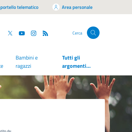
portello telematico
Area personale
tsapp
Facebook
Twitter
YouTube
RSS
Cerca
Bambini e
Tutti gli
te
ragazzi
argomenti...
tito da: