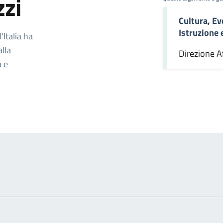
zzi
Cultura, Ev
omento
Istruzione
Italia ha
alla
Direzione Af
a e