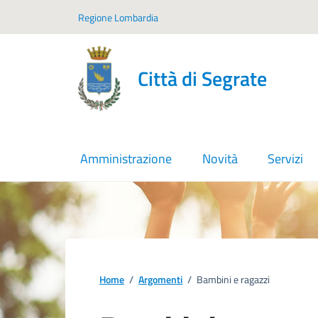
Vai ai contenuti
Vai al footer
Regione Lombardia
Città di Segrate
Amministrazione
Novità
Servizi
Home
/
Argomenti
/
Bambini e ragazzi