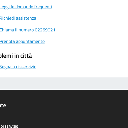
Leggi le domande frequenti
Richiedi assistenza
Chiama il numero 02269021
Prenota appuntamento
lemi in città
Segnala disservizio
ate
DI SERVIZIO