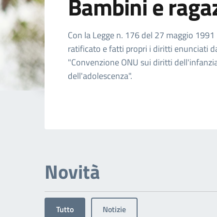
Bambini e raga
Dettagli dell'arg
Con la Legge n. 176 del 27 maggio 1991 l'
ratificato e fatti propri i diritti enunciati d
"Convenzione ONU sui diritti dell'infanzi
dell'adolescenza".
Novità
Tutto
Notizie