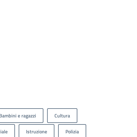
Bambini e ragazzi
Cultura
iale
Istruzione
Polizia