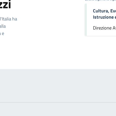
zzi
Cultura, Ev
omento
Istruzione
Italia ha
alla
Direzione Af
a e