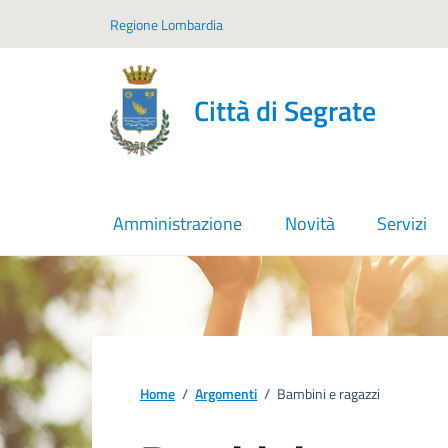
Vai ai contenuti
Vai al footer
Regione Lombardia
Città di Segrate
Amministrazione
Novità
Servizi
Home
/
Argomenti
/
Bambini e ragazzi