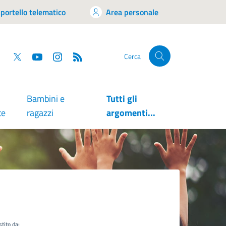
portello telematico
Area personale
tsapp
Facebook
Twitter
YouTube
RSS
Cerca
Bambini e
Tutti gli
te
ragazzi
argomenti...
tito da: