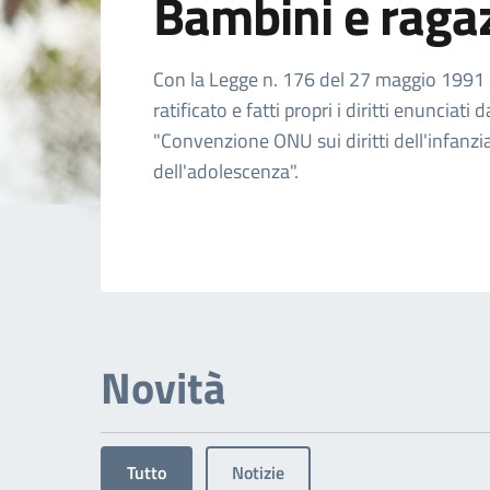
Bambini e raga
Dettagli dell'arg
Con la Legge n. 176 del 27 maggio 1991 l'
ratificato e fatti propri i diritti enunciati d
"Convenzione ONU sui diritti dell'infanzi
dell'adolescenza".
Novità
Tutto
Notizie