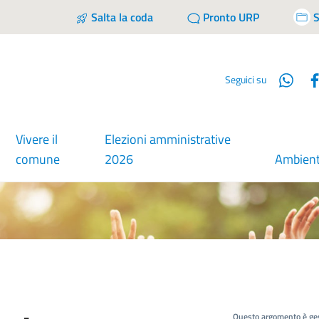
Salta la coda
Pronto URP
S
Wha
Seguici su
Vivere il
Elezioni amministrative
comune
2026
Ambien
Questo argomento è ges