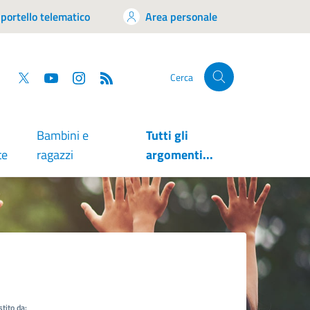
portello telematico
Area personale
tsapp
Facebook
Twitter
YouTube
RSS
Cerca
Bambini e
Tutti gli
te
ragazzi
argomenti...
tito da: