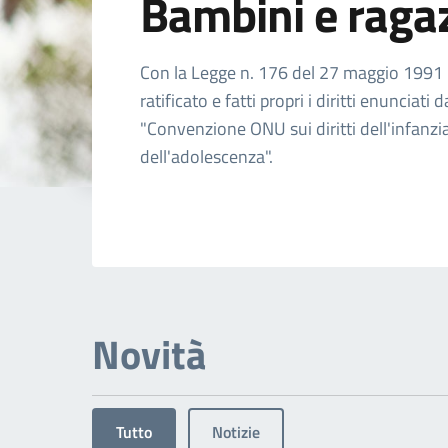
Bambini e raga
Dettagli dell'arg
Con la Legge n. 176 del 27 maggio 1991 l'
ratificato e fatti propri i diritti enunciati d
"Convenzione ONU sui diritti dell'infanzi
dell'adolescenza".
Novità
Tutto
Notizie