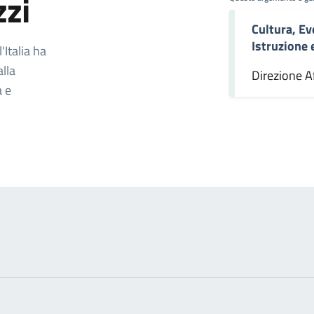
zzi
Cultura, Ev
omento
Istruzione
Italia ha
alla
Direzione Af
a e