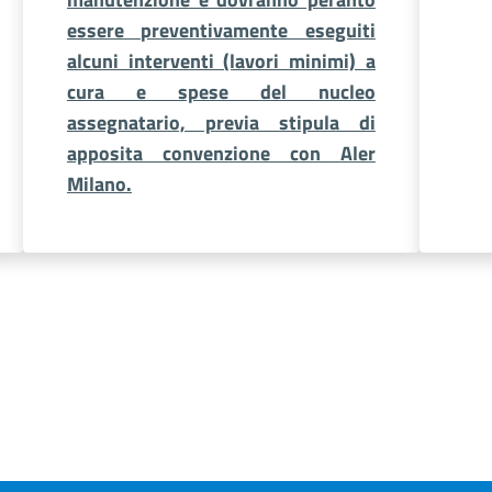
essere preventivamente eseguiti
alcuni interventi (lavori minimi) a
cura e spese del nucleo
assegnatario, previa stipula di
apposita convenzione con Aler
Milano.
Next page