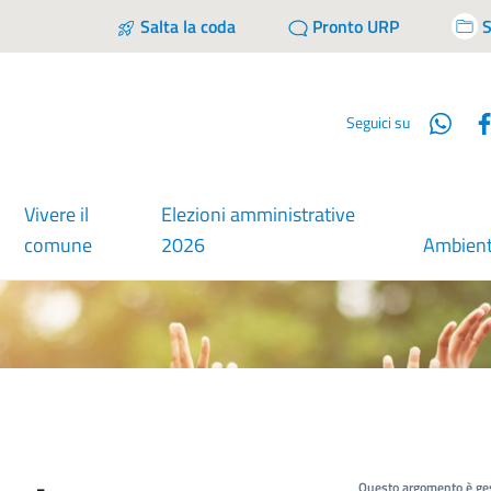
Salta la coda
Pronto URP
S
Wha
Seguici su
Vivere il
Elezioni amministrative
comune
2026
Ambien
Questo argomento è ges