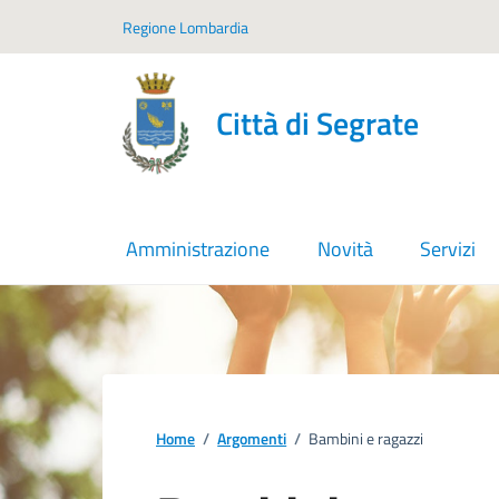
Vai ai contenuti
Vai al footer
Regione Lombardia
Città di Segrate
Amministrazione
Novità
Servizi
Home
/
Argomenti
/
Bambini e ragazzi