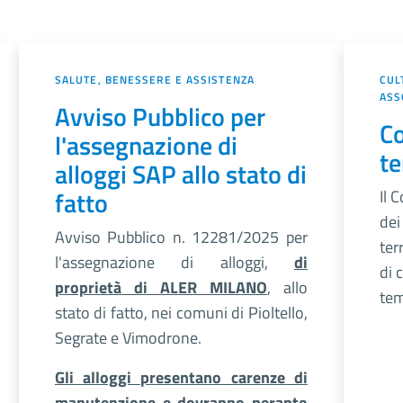
SALUTE, BENESSERE E ASSISTENZA
CUL
ASS
Avviso Pubblico per
Co
l'assegnazione di
te
alloggi SAP allo stato di
fatto
Il 
dei
Avviso Pubblico n. 12281/2025 per
ter
l'assegnazione di alloggi,
di
di c
proprietà di ALER MILANO
, allo
tem
stato di fatto, nei comuni di Pioltello,
Segrate e Vimodrone.
Gli alloggi presentano carenze di
manutenzione e dovranno peranto