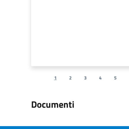
1
2
3
4
5
Previous page
Documenti