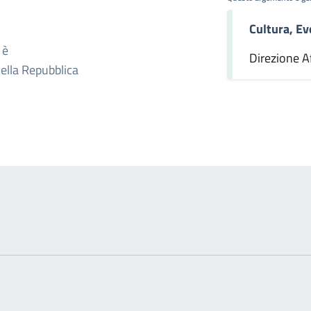
Cultura, Ev
omento
 è
Direzione Af
della Repubblica