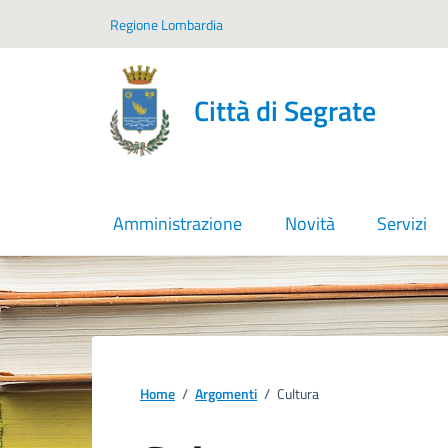
Vai ai contenuti
Vai al footer
Regione Lombardia
Città di Segrate
Amministrazione
Novità
Servizi
Home
/
Argomenti
/
Cultura