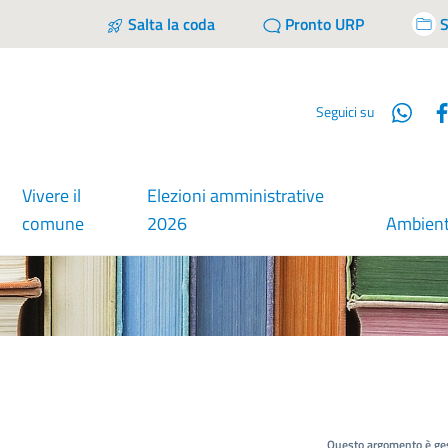
Salta la coda
Pronto URP
S
Wha
Seguici su
Vivere il
Elezioni amministrative
comune
2026
Ambien
Questo argomento è ges