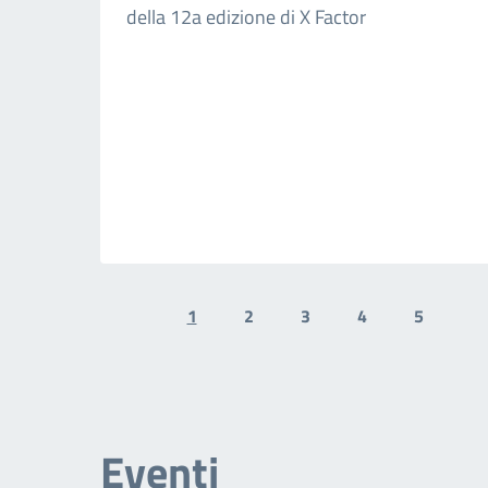
della 12a edizione di X Factor
1
2
3
4
5
Previous page
N
Eventi