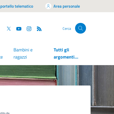
portello telematico
Area personale
tsapp
Facebook
Twitter
YouTube
RSS
Cerca
Bambini e
Tutti gli
te
ragazzi
argomenti...
tito da: