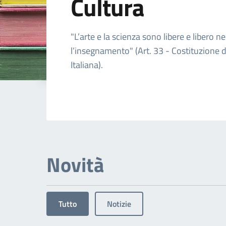
Cultura
Dettagli dell'arg
"L’arte e la scienza sono libere e libero ne
l’insegnamento" (Art. 33 - Costituzione 
Italiana).
Novità
Tutto
Notizie