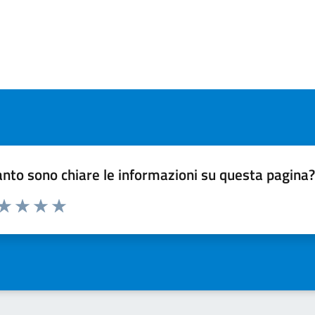
nto sono chiare le informazioni su questa pagina
 da 1 a 5 stelle la pagina
ta 1 stelle su 5
Valuta 2 stelle su 5
Valuta 3 stelle su 5
Valuta 4 stelle su 5
Valuta 5 stelle su 5