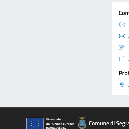
Con
Prob
Comune di Segr