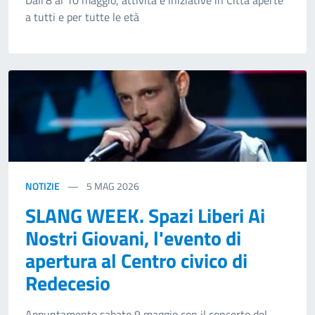
a tutti e per tutte le età
NOTIZIE
5
MAG 2026
SLANG WEEK. Spazi Liberi Ai
Nostri Giovani, l'evento di
apertura al Centro civico di
Redecesio
Appuntamento sabato 9 maggio con il concerto del