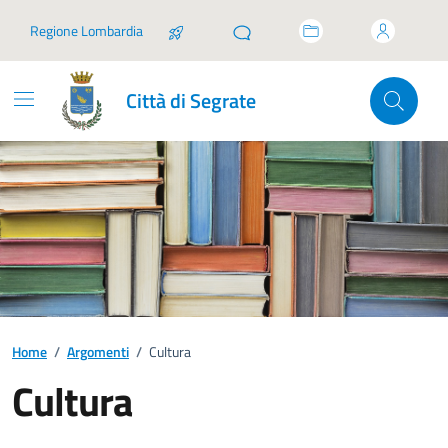
Vai ai contenuti
Vai al footer
Regione Lombardia
Città di Segrate
Home
/
Argomenti
/
Cultura
Cultura