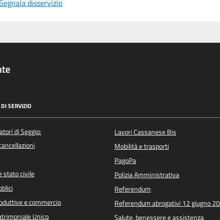
Segnala disservizio
ate
DI SERVIZIO
atori di Seggio:
Lavori Cassanese Bis
/cancellazioni
Mobilità e trasporti
PagoPa
 stato civile
Polizia Amministrativa
blici
Referendum
roduttive e commercio
Referendum abrogativi 12 giugno 2
trimoniale Unico
Salute, benessere e assistenza