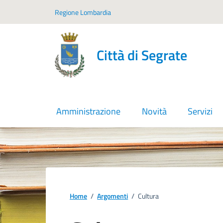
Vai ai contenuti
Vai al footer
Regione Lombardia
Città di Segrate
Amministrazione
Novità
Servizi
Home
/
Argomenti
/
Cultura