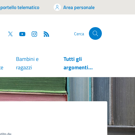
portello telematico
Area personale
tsapp
Facebook
Twitter
YouTube
RSS
Cerca
Bambini e
Tutti gli
te
ragazzi
argomenti...
tito da: