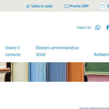
Salta la coda
Pronto URP
S
Wha
Seguici su
Vivere il
Elezioni amministrative
comune
2026
Ambien
Questo argomento è ges