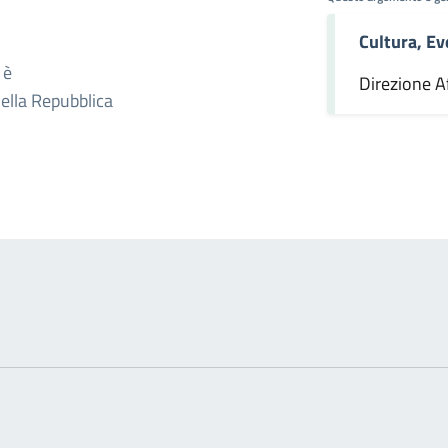
Cultura, Ev
omento
 è
Direzione Af
della Repubblica