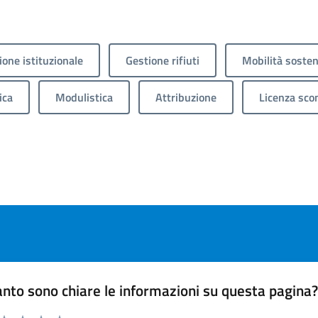
one istituzionale
Gestione rifiuti
Mobilità sosten
ica
Modulistica
Attribuzione
Licenza sco
nto sono chiare le informazioni su questa pagina
 da 1 a 5 stelle la pagina