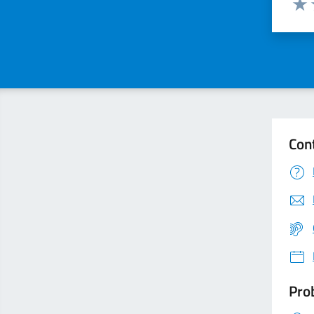
Valu
Con
Prob