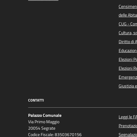
Censiment
delle Abita
CUG - Com
Cultura, s
Diritto di
Educazion
Elezioni 
Elezioni 
Emergenz
Giustizia 
CONTATTI
Palazzo Comunale
Leggi le F
Via Primo Maggio
Prenotaz
20054 Segrate
Codice Fiscale: 83503670156
Segnalazio