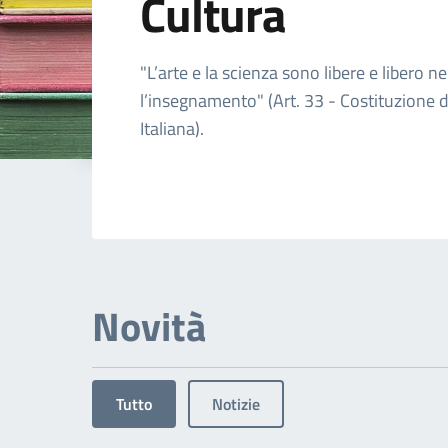
Cultura
Dettagli dell'arg
"L’arte e la scienza sono libere e libero ne
l’insegnamento" (Art. 33 - Costituzione 
Italiana).
Novità
Tutto
Notizie