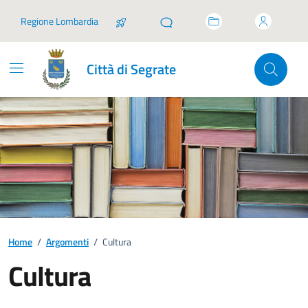
Vai ai contenuti
Vai al footer
Regione Lombardia
Città di Segrate
Home
/
Argomenti
/
Cultura
Cultura