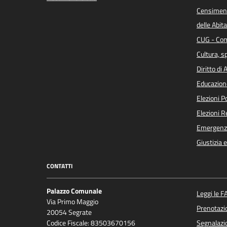
Censiment
delle Abita
CUG - Com
Cultura, s
Diritto di
Educazion
Elezioni 
Elezioni 
Emergenz
Giustizia 
CONTATTI
Palazzo Comunale
Leggi le F
Via Primo Maggio
Prenotaz
20054 Segrate
Codice Fiscale: 83503670156
Segnalazio