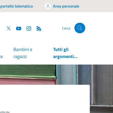
portello telematico
Area personale
tsapp
Facebook
Twitter
YouTube
RSS
Cerca
Bambini e
Tutti gli
te
ragazzi
argomenti...
tito da: