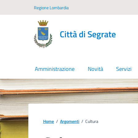
Vai ai contenuti
Vai al footer
Regione Lombardia
Città di Segrate
Amministrazione
Novità
Servizi
Home
/
Argomenti
/
Cultura