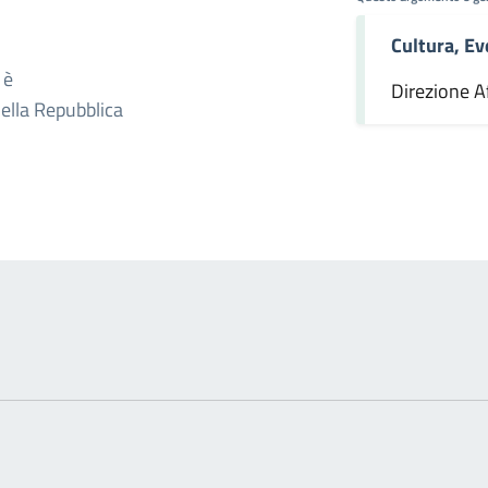
Cultura, Ev
omento
 è
Direzione Af
della Repubblica