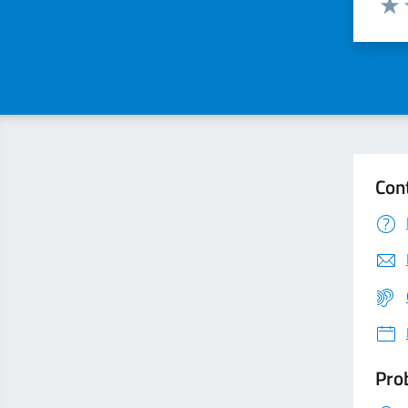
Valu
Con
Prob