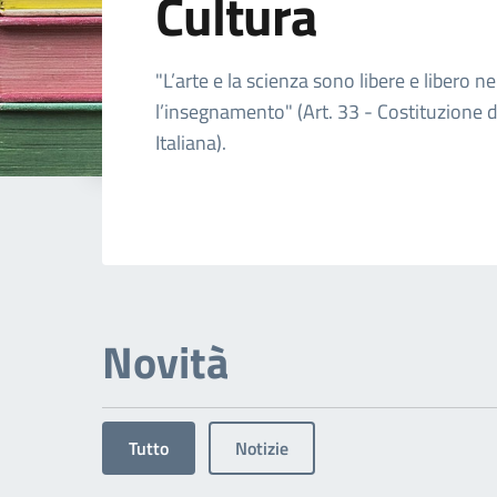
Cultura
Dettagli dell'arg
"L’arte e la scienza sono libere e libero ne
l’insegnamento" (Art. 33 - Costituzione 
Italiana).
Novità
Tutto
Notizie