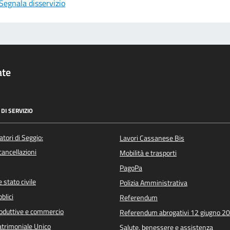
Segnala disservizio
ate
DI SERVIZIO
atori di Seggio:
Lavori Cassanese Bis
/cancellazioni
Mobilità e trasporti
PagoPa
 stato civile
Polizia Amministrativa
blici
Referendum
roduttive e commercio
Referendum abrogativi 12 giugno 2
trimoniale Unico
Salute, benessere e assistenza