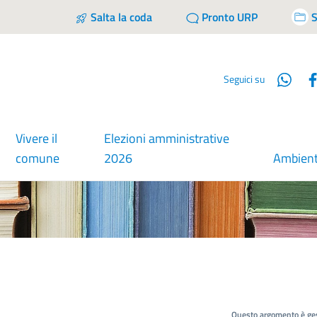
Salta la coda
Pronto URP
S
Wha
Seguici su
Vivere il
Elezioni amministrative
comune
2026
Ambien
Questo argomento è ges