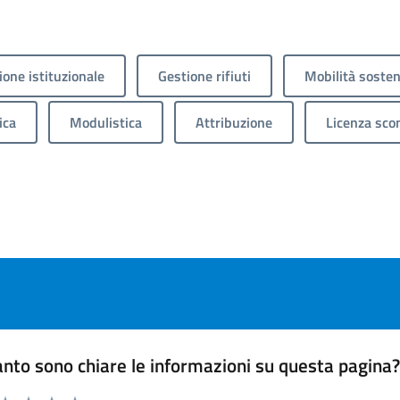
one istituzionale
Gestione rifiuti
Mobilità sosten
ica
Modulistica
Attribuzione
Licenza sco
nto sono chiare le informazioni su questa pagina
 da 1 a 5 stelle la pagina