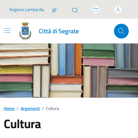
Vai ai contenuti
Vai al footer
Regione Lombardia
Città di Segrate
Home
/
Argomenti
/
Cultura
Cultura