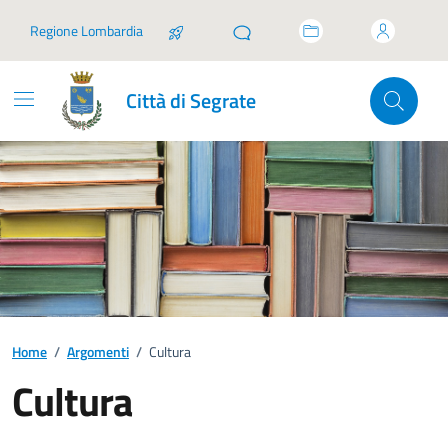
Vai ai contenuti
Vai al footer
Regione Lombardia
Città di Segrate
Home
/
Argomenti
/
Cultura
Cultura