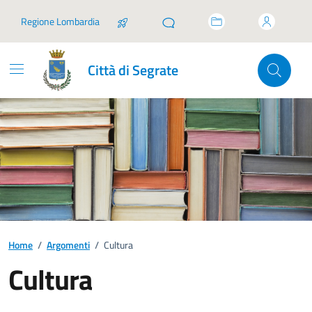
Vai ai contenuti
Vai al footer
Regione Lombardia
Città di Segrate
Home
/
Argomenti
/
Cultura
Cultura