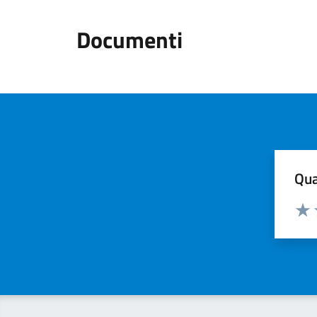
Documenti
Qua
Valuta
Valu