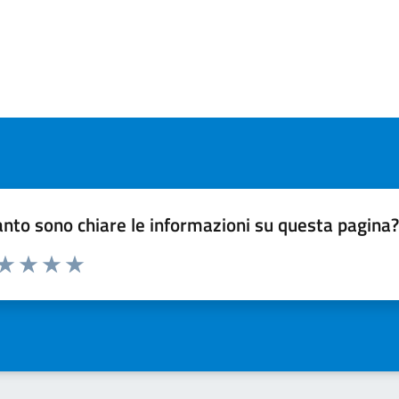
nto sono chiare le informazioni su questa pagina
 da 1 a 5 stelle la pagina
ta 1 stelle su 5
Valuta 2 stelle su 5
Valuta 3 stelle su 5
Valuta 4 stelle su 5
Valuta 5 stelle su 5