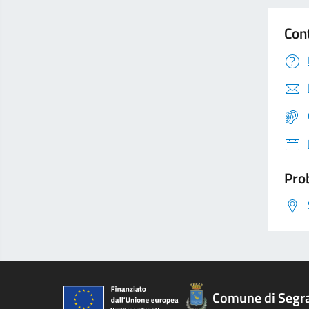
Con
Prob
Comune di Segr