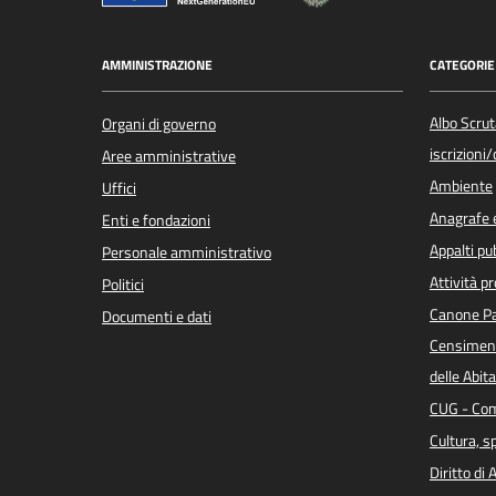
AMMINISTRAZIONE
CATEGORIE 
Albo Scrut
Organi di governo
iscrizioni
Aree amministrative
Ambiente
Uffici
Anagrafe e
Enti e fondazioni
Appalti pub
Personale amministrativo
Attività p
Politici
Canone Pa
Documenti e dati
Censiment
delle Abita
CUG - Com
Cultura, s
Diritto di