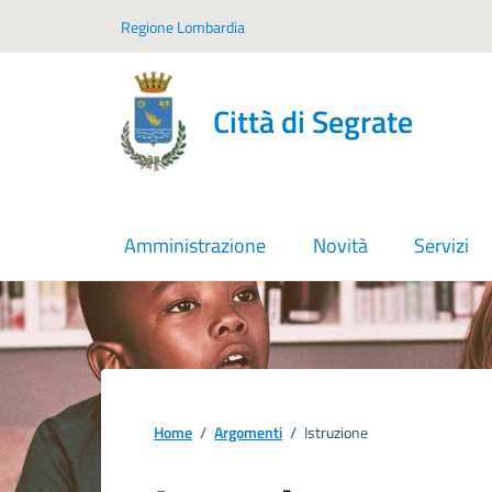
Vai ai contenuti
Vai al footer
Regione Lombardia
Città di Segrate
Amministrazione
Novità
Servizi
Home
/
Argomenti
/
Istruzione