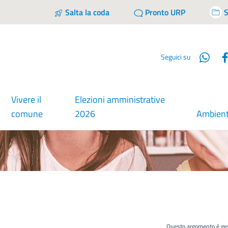
Salta la coda
Pronto URP
S
Wha
Seguici su
Vivere il
Elezioni amministrative
comune
2026
Ambien
Questo argomento è ges