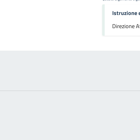
Istruzione
omento
Direzione Af