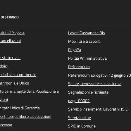
DI SERVIZIO
atori di Seggio:
Lavori Cassanese Bis
/cancellazioni
Mobilità e trasporti
PagoPa
 stato civile
Polizia Amministrativa
blici
Referendum
roduttive e commercio
Referendum abrogativi 12 giugno 2
trimoniale Unico
Salute, benessere e assistenza
o permanente della Popolazione e
Segnalazioni e richieste
zioni
page-00002
itato Unico di Garanzia
Servizio Inserimenti Lavorativi (SIL)
port, tempo libero, associazioni
Servizi online
 Accesso
SPID in Comune