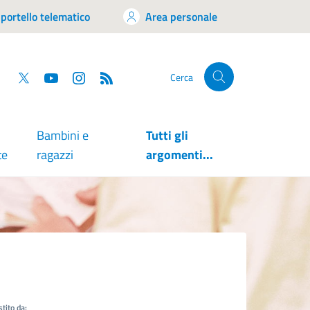
portello telematico
Area personale
tsapp
Facebook
Twitter
YouTube
RSS
Cerca
Bambini e
Tutti gli
te
ragazzi
argomenti...
tito da: