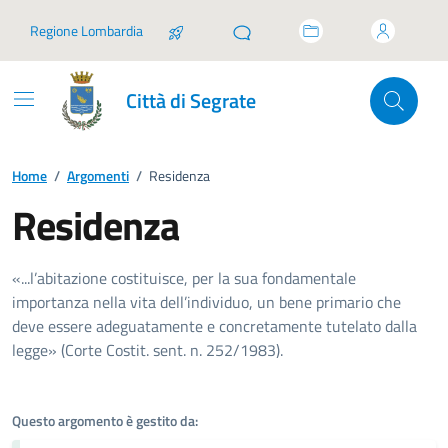
Vai ai contenuti
Vai al footer
Regione Lombardia
Città di Segrate
Home
/
Argomenti
/
Residenza
Residenza
Dettagli dell'argomento
«...l’abitazione costituisce, per la sua fondamentale
importanza nella vita dell’individuo, un bene primario che
deve essere adeguatamente e concretamente tutelato dalla
legge» (Corte Costit. sent. n. 252/1983).
Questo argomento è gestito da: