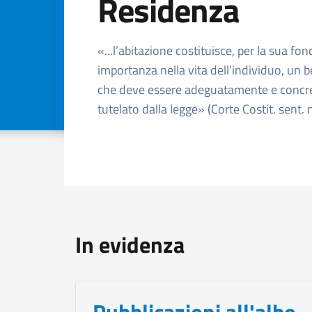
Residenza
Dettagli dell'arg
«...l’abitazione costituisce, per la sua f
importanza nella vita dell’individuo, un 
che deve essere adeguatamente e conc
tutelato dalla legge» (Corte Costit. sent.
In evidenza
Pubblicazioni all'albo