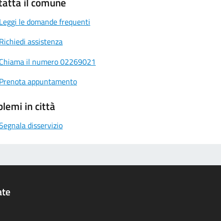
tatta il comune
Leggi le domande frequenti
Richiedi assistenza
Chiama il numero 02269021
Prenota appuntamento
lemi in città
Segnala disservizio
ate