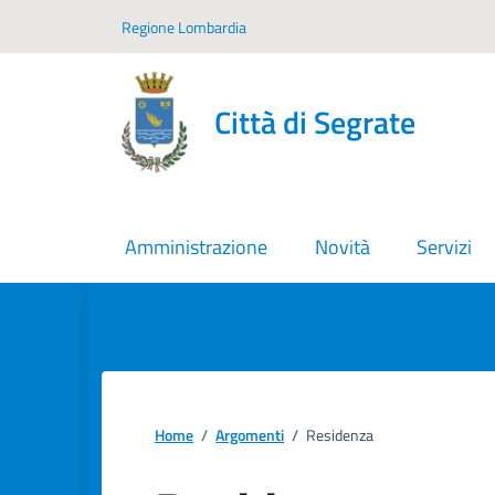
Vai ai contenuti
Vai al footer
Regione Lombardia
Città di Segrate
Amministrazione
Novità
Servizi
Home
/
Argomenti
/
Residenza