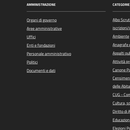
AMMINISTRAZIONE
CATEGORIE 
Albo Scrut
Organi di governo
iscrizioni
Aree amministrative
Ambiente
Uffici
Anagrafe e
Enti e fondazioni
Appalti pub
Personale amministrativo
Attività p
Politici
Canone Pa
Documenti e dati
Censiment
delle Abita
CUG - Com
Cultura, s
Diritto di
Educazion
Elezioni 