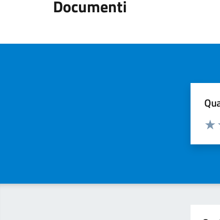
Documenti
Qua
Valuta
Valu