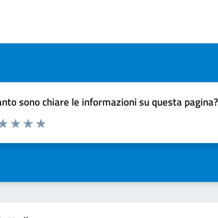
nto sono chiare le informazioni su questa pagina
 da 1 a 5 stelle la pagina
ta 1 stelle su 5
Valuta 2 stelle su 5
Valuta 3 stelle su 5
Valuta 4 stelle su 5
Valuta 5 stelle su 5