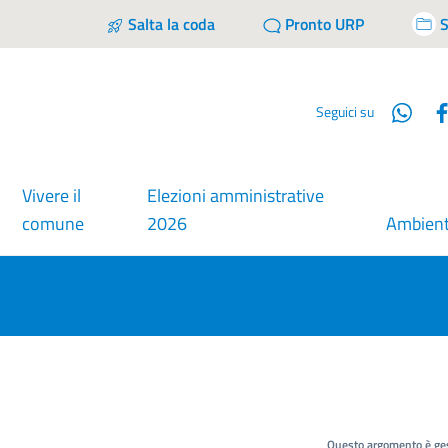
Salta la coda
Pronto URP
S
Wha
Seguici su
Vivere il
Elezioni amministrative
comune
2026
Ambien
Questo argomento è ges