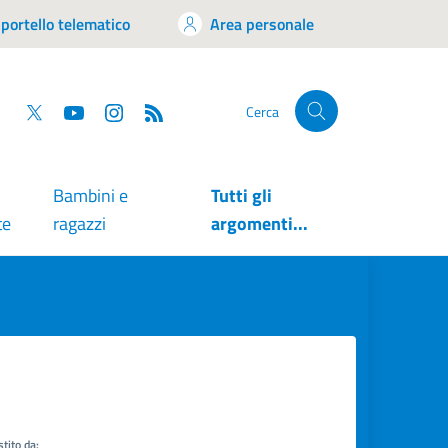
portello telematico
Area personale
tsapp
Facebook
Twitter
YouTube
RSS
Cerca
Bambini e
Tutti gli
te
ragazzi
argomenti...
tito da: