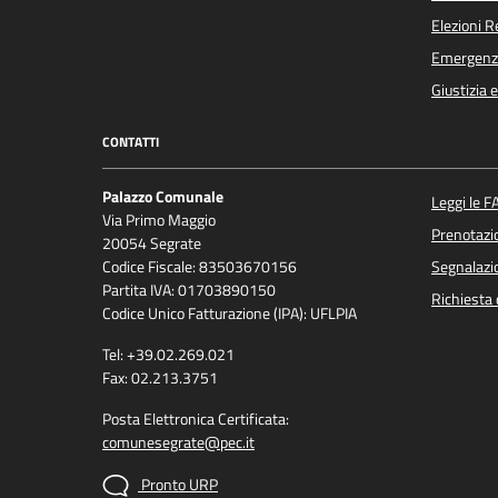
Elezioni 
Emergenz
Giustizia 
CONTATTI
Palazzo Comunale
Leggi le F
Via Primo Maggio
Prenotaz
20054 Segrate
Codice Fiscale: 83503670156
Segnalazio
Partita IVA: 01703890150
Richiesta 
Codice Unico Fatturazione (IPA): UFLPIA
Tel: +39.02.269.021
Fax: 02.213.3751
Posta Elettronica Certificata:
comunesegrate@pec.it
Pronto URP