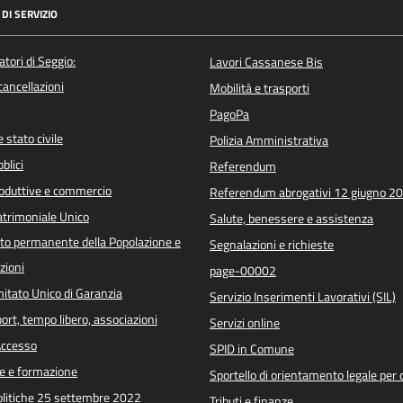
DI SERVIZIO
atori di Seggio:
Lavori Cassanese Bis
/cancellazioni
Mobilità e trasporti
PagoPa
 stato civile
Polizia Amministrativa
blici
Referendum
roduttive e commercio
Referendum abrogativi 12 giugno 2
trimoniale Unico
Salute, benessere e assistenza
o permanente della Popolazione e
Segnalazioni e richieste
zioni
page-00002
itato Unico di Garanzia
Servizio Inserimenti Lavorativi (SIL)
port, tempo libero, associazioni
Servizi online
 Accesso
SPID in Comune
e e formazione
Sportello di orientamento legale per c
Politiche 25 settembre 2022
Tributi e finanze