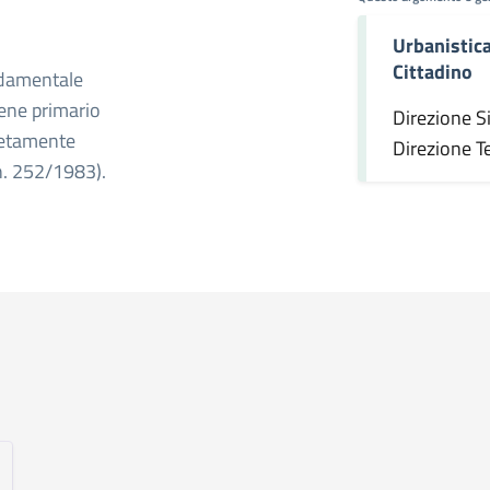
Urbanistica,
omento
Cittadino
ondamentale
bene primario
Direzione S
retamente
Direzione T
 n. 252/1983).