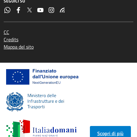
SEGUICI SU
CC
Credits
Mappa del sito
Scopri di più