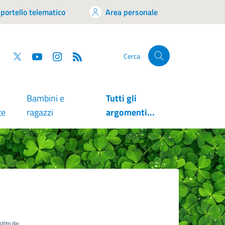
portello telematico
Area personale
tsapp
Facebook
Twitter
YouTube
RSS
Cerca
Bambini e
Tutti gli
te
ragazzi
argomenti...
tito da: