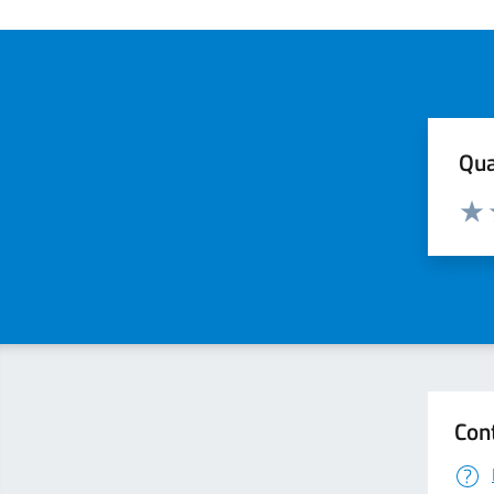
Qua
Valuta
Valu
Con