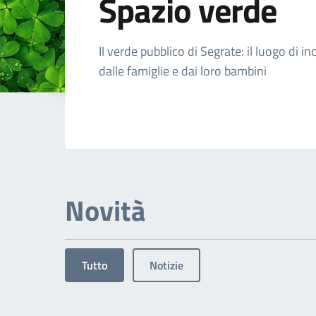
Spazio verde
Dettagli dell'arg
Il verde pubblico di Segrate: il luogo di i
dalle famiglie e dai loro bambini
Novità
Tutto
Notizie