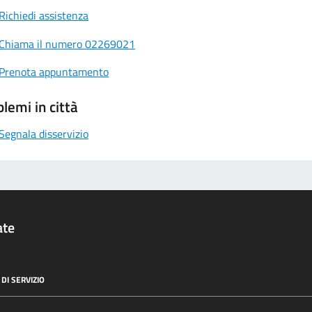
Richiedi assistenza
Chiama il numero 02269021
Prenota appuntamento
lemi in città
Segnala disservizio
ate
DI SERVIZIO