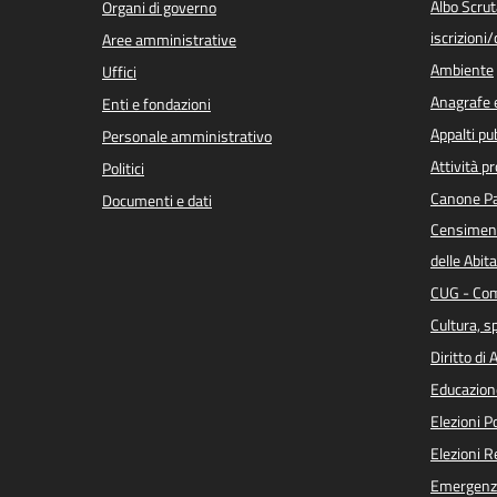
Albo Scrut
Organi di governo
iscrizioni
Aree amministrative
Ambiente
Uffici
Anagrafe e
Enti e fondazioni
Appalti pub
Personale amministrativo
Attività p
Politici
Canone Pa
Documenti e dati
Censiment
delle Abita
CUG - Com
Cultura, s
Diritto di
Educazion
Elezioni 
Elezioni 
Emergenz