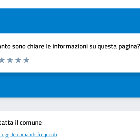
nto sono chiare le informazioni su questa pagina
 da 1 a 5 stelle la pagina
ta 1 stelle su 5
Valuta 2 stelle su 5
Valuta 3 stelle su 5
Valuta 4 stelle su 5
Valuta 5 stelle su 5
tatta il comune
Leggi le domande frequenti