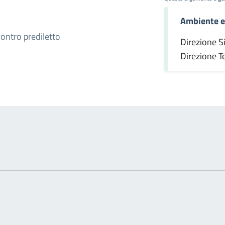
Ambiente ed
omento
ncontro prediletto
Direzione S
Direzione T