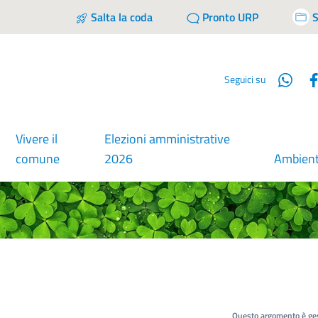
Salta la coda
Pronto URP
S
Wha
Seguici su
Vivere il
Elezioni amministrative
comune
2026
Ambien
Questo argomento è ges