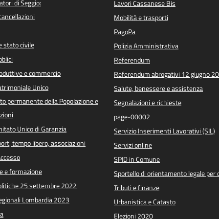
atori di Seggio:
Lavori Cassanese Bis
/cancellazioni
Mobilità e trasporti
PagoPa
 stato civile
Polizia Amministrativa
blici
Referendum
roduttive e commercio
Referendum abrogativi 12 giugno 2
trimoniale Unico
Salute, benessere e assistenza
o permanente della Popolazione e
Segnalazioni e richieste
zioni
page-00002
itato Unico di Garanzia
Servizio Inserimenti Lavorativi (SIL)
port, tempo libero, associazioni
Servizi online
 Accesso
SPID in Comune
e e formazione
Sportello di orientamento legale per c
Politiche 25 settembre 2022
Tributi e finanze
Regionali Lombardia 2023
Urbanistica e Catasto
a
Elezioni 2020