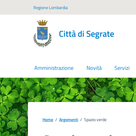
Vai ai contenuti
Vai al footer
Regione Lombardia
Città di Segrate
Amministrazione
Novità
Servizi
Home
/
Argomenti
/
Spazio verde