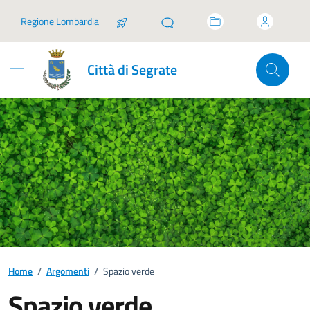
Vai ai contenuti
Vai al footer
Regione Lombardia
Città di Segrate
Home
/
Argomenti
/
Spazio verde
Spazio verde