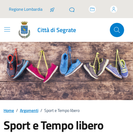
Vai ai contenuti
Vai al footer
Regione Lombardia
Città di Segrate
Home
/
Argomenti
/
Sport e Tempo libero
Sport e Tempo libero