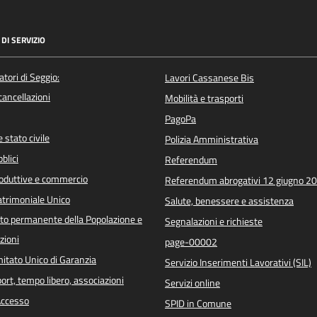
DI SERVIZIO
atori di Seggio:
Lavori Cassanese Bis
/cancellazioni
Mobilità e trasporti
PagoPa
 stato civile
Polizia Amministrativa
blici
Referendum
roduttive e commercio
Referendum abrogativi 12 giugno 2
trimoniale Unico
Salute, benessere e assistenza
o permanente della Popolazione e
Segnalazioni e richieste
zioni
page-00002
itato Unico di Garanzia
Servizio Inserimenti Lavorativi (SIL)
port, tempo libero, associazioni
Servizi online
 Accesso
SPID in Comune