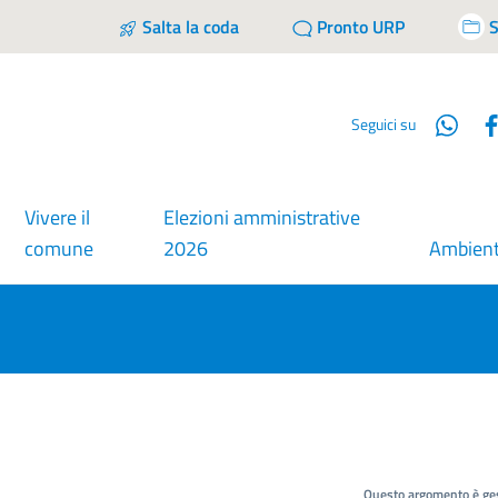
Salta la coda
Pronto URP
S
Wha
Seguici su
Vivere il
Elezioni amministrative
comune
2026
Ambien
Questo argomento è ges