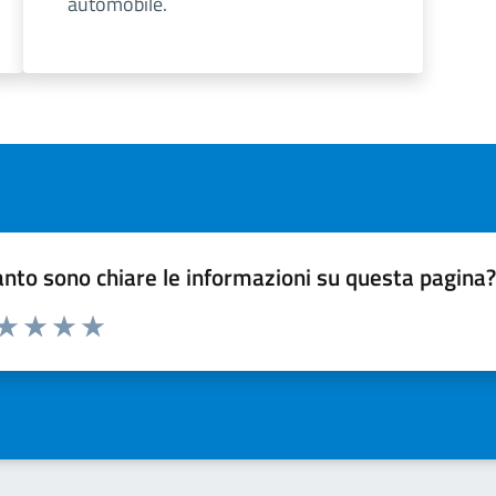
automobile.
nto sono chiare le informazioni su questa pagina
 da 1 a 5 stelle la pagina
ta 1 stelle su 5
Valuta 2 stelle su 5
Valuta 3 stelle su 5
Valuta 4 stelle su 5
Valuta 5 stelle su 5