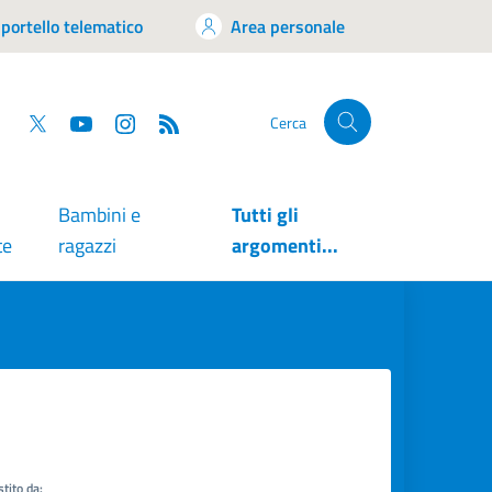
portello telematico
Area personale
tsapp
Facebook
Twitter
YouTube
RSS
Cerca
Bambini e
Tutti gli
te
ragazzi
argomenti...
tito da: