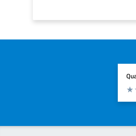
Qua
Valuta
Valu