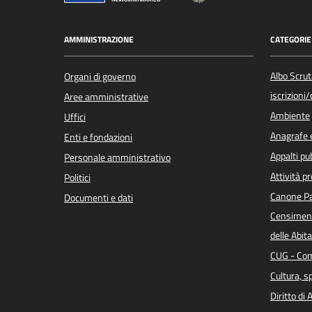
AMMINISTRAZIONE
CATEGORIE 
Albo Scrut
Organi di governo
iscrizioni
Aree amministrative
Ambiente
Uffici
Anagrafe e
Enti e fondazioni
Appalti pub
Personale amministrativo
Attività p
Politici
Canone Pa
Documenti e dati
Censiment
delle Abita
CUG - Com
Cultura, s
Diritto di