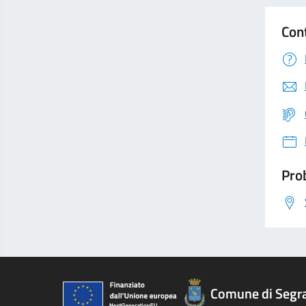
Con
Prob
Comune di Segr