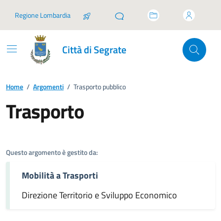
Vai ai contenuti
Vai al footer
Regione Lombardia
Città di Segrate
Home
/
Argomenti
/
Trasporto pubblico
Trasporto
Dettagli dell'argomento
Questo argomento è gestito da:
Mobilità a Trasporti
Direzione Territorio e Sviluppo Economico