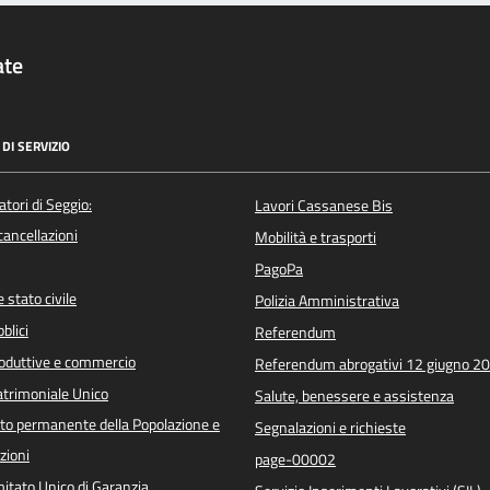
ate
DI SERVIZIO
atori di Seggio:
Lavori Cassanese Bis
/cancellazioni
Mobilità e trasporti
PagoPa
 stato civile
Polizia Amministrativa
blici
Referendum
roduttive e commercio
Referendum abrogativi 12 giugno 2
trimoniale Unico
Salute, benessere e assistenza
o permanente della Popolazione e
Segnalazioni e richieste
zioni
page-00002
itato Unico di Garanzia