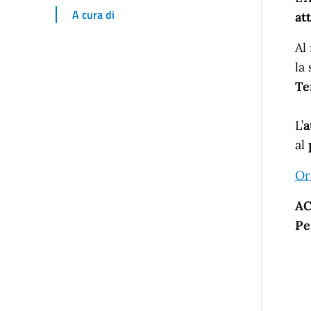
I
A cura di
at
Al
la
Te
L’
a
al
Or
A
Pe