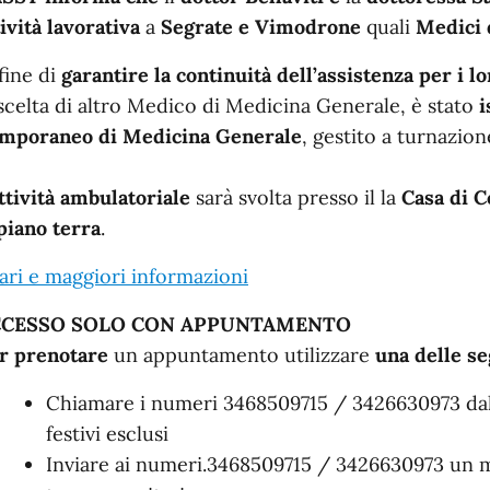
n dettaglio
tività lavorativa
a
Segrate e
Vimodrone
quali
Medici 
 fine di
garantire la continuità dell’assistenza per i lo
 scelta di altro Medico di Medicina Generale, è stato
i
mporaneo di Medicina Generale
, gestito a turnazion
ttività ambulatoriale
sarà svolta presso il la
Casa di C
piano terra
.
ari e maggiori informazioni
CCESSO SOLO CON APPUNTAMENTO
r prenotare
un appuntamento utilizzare
una delle s
Chiamare i numeri 3468509715 / 3426630973 dal lu
festivi esclusi
Inviare ai numeri.3468509715 / 3426630973 un m