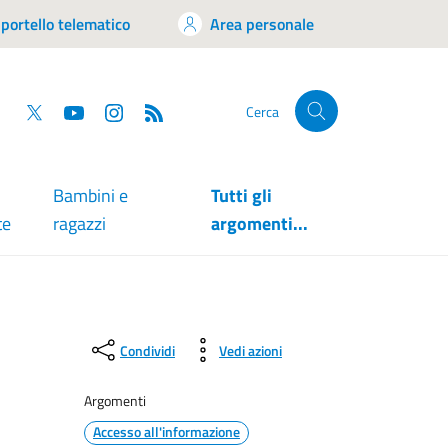
portello telematico
Area personale
tsapp
Facebook
Twitter
YouTube
RSS
Cerca
Bambini e
Tutti gli
te
ragazzi
argomenti...
Condividi
Vedi azioni
Argomenti
Accesso all'informazione