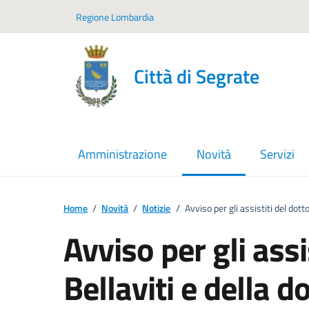
Vai ai contenuti
Vai al footer
Regione Lombardia
Città di Segrate
Amministrazione
Novità
Servizi
menu selezionato
Home
/
Novità
/
Notizie
/
Avviso per gli assistiti del dot
Avviso per gli assi
Bellaviti e della 