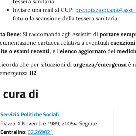
tessera sanitaria
Inviare una mail al CUP:
prenotazioni.amt@asst
foto o la scansione della tessera sanitaria
ta Bene
: Si raccomanda agli Assistiti di
portare sempr
cumentazione cartacea relativa a eventuali
esenzion
site o esami recenti,
e l'
elenco aggiornato
dei
medicin
 ricorda che per situazioni di
urgenza/emergenza
è 
 emergenza
112
 cura di
Servizio Politiche Sociali
Piazza IX Novembre 1989, 20054 Segrate
Centralino
:
02.269021