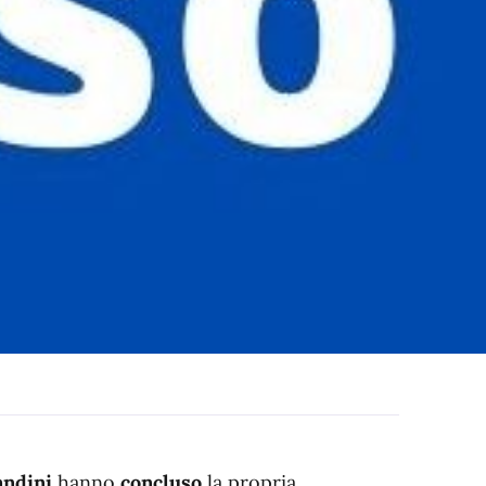
andini
hanno
concluso
la propria