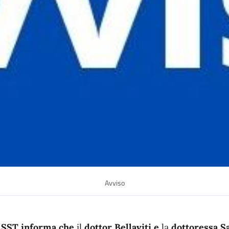
Avviso
SST informa che
il
dottor Bellaviti e
la
dottoressa S