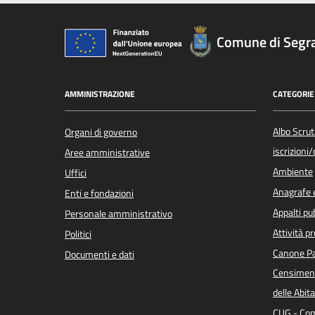
Comune di Segr
AMMINISTRAZIONE
CATEGORIE 
Albo Scrut
Organi di governo
iscrizioni
Aree amministrative
Ambiente
Uffici
Anagrafe e
Enti e fondazioni
Appalti pub
Personale amministrativo
Attività p
Politici
Canone Pa
Documenti e dati
Censiment
delle Abita
CUG - Com