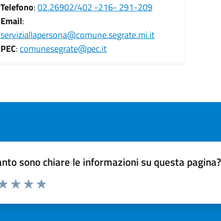
Telefono
:
02.26902/402 -216- 291-209
Email
:
serviziallapersona@comune.segrate.mi.it
PEC
:
comunesegrate@pec.it
nto sono chiare le informazioni su questa pagina
 da 1 a 5 stelle la pagina
ta 1 stelle su 5
Valuta 2 stelle su 5
Valuta 3 stelle su 5
Valuta 4 stelle su 5
Valuta 5 stelle su 5