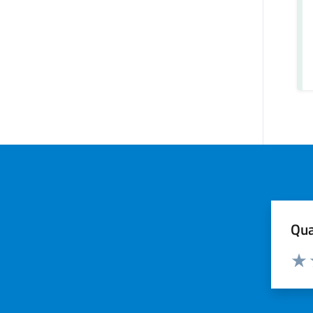
Qua
Valuta
Valu