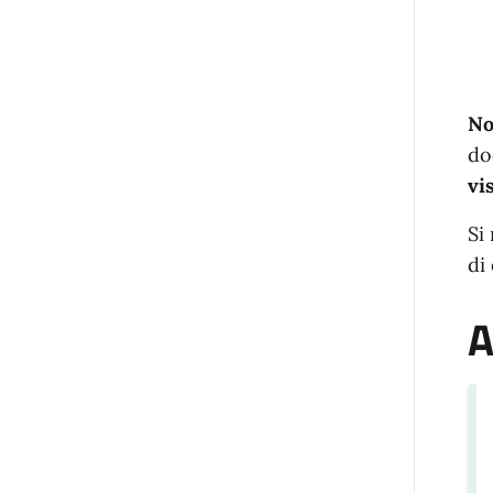
No
do
vi
Si
di
A