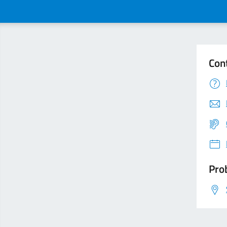
Con
Prob