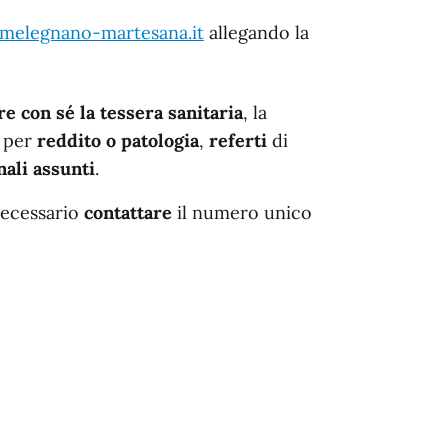
-melegnano-martesana.it
allegando la
e con sé la tessera sanitaria
, la
i
per
reddito o patologia
,
referti
di
ali assunti
.
necessario
contattare
il numero unico