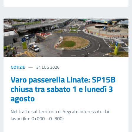
NOTIZIE
31
LUG 2026
Varo passerella Linate: SP15B
chiusa tra sabato 1 e lunedì 3
agosto
Nel tratto sul territorio di Segrate interessato dai
lavori (km 0+000 - 0+300)