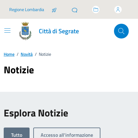
Vai ai contenuti
Vai al footer
Regione Lombardia
Città di Segrate
Home
/
Novità
/
Notizie
Notizie
Esplora Notizie
Tutto
Accesso all'informazione