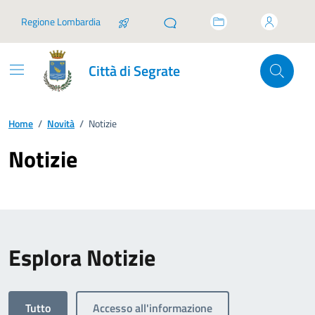
Vai ai contenuti
Vai al footer
Regione Lombardia
Città di Segrate
Home
/
Novità
/
Notizie
Notizie
Esplora Notizie
Tutto
Accesso all'informazione