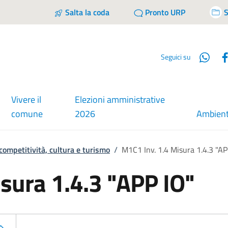
Salta la coda
Pronto URP
S
Wha
Seguici su
Vivere il
Elezioni amministrative
comune
2026
Ambien
 competitività, cultura e turismo
/
M1C1 Inv. 1.4 Misura 1.4.3 "AP
sura 1.4.3 "APP IO"