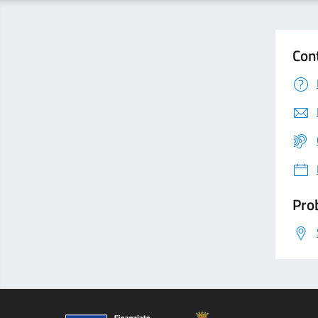
Con
Prob