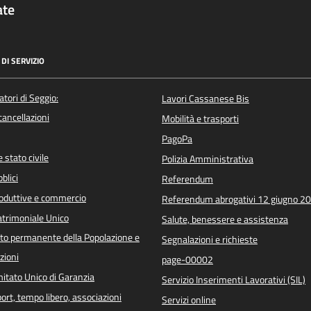
ate
DI SERVIZIO
atori di Seggio:
Lavori Cassanese Bis
/cancellazioni
Mobilità e trasporti
PagoPa
 stato civile
Polizia Amministrativa
blici
Referendum
roduttive e commercio
Referendum abrogativi 12 giugno 2
trimoniale Unico
Salute, benessere e assistenza
o permanente della Popolazione e
Segnalazioni e richieste
zioni
page-00002
itato Unico di Garanzia
Servizio Inserimenti Lavorativi (SIL)
port, tempo libero, associazioni
Servizi online