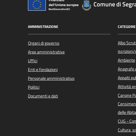
Comune di Segr
AMMINISTRAZIONE
CATEGORIE 
Albo Scrut
Organi di governo
iscrizioni
Aree amministrative
Ambiente
Uffici
Anagrafe e
Enti e fondazioni
Appalti pub
Personale amministrativo
Attività p
Politici
Canone Pa
Documenti e dati
Censiment
delle Abita
CUG - Com
Cultura, s