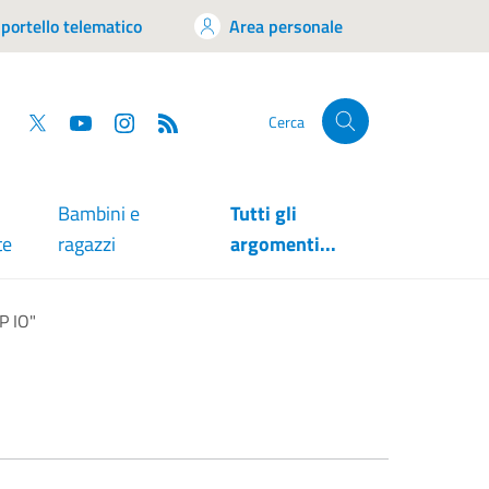
portello telematico
Area personale
tsapp
Facebook
Twitter
YouTube
RSS
Cerca
Bambini e
Tutti gli
te
ragazzi
argomenti...
P IO"