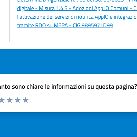
digitale - Misura 1.4.3 - Adozioni App IO Comuni 
l'attivazione dei servizi di notifica AppIO e integraz
tramite RDO su MEPA - CIG 9895971D99
nto sono chiare le informazioni su questa pagina
 da 1 a 5 stelle la pagina
ta 1 stelle su 5
Valuta 2 stelle su 5
Valuta 3 stelle su 5
Valuta 4 stelle su 5
Valuta 5 stelle su 5