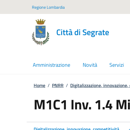
Vai ai contenuti
Vai al footer
Regione Lombardia
Città di Segrate
Amministrazione
Novità
Servizi
Home
/
PNRR
/
Digitalizzazione, innovazione,
M1C1 Inv. 1.4 Mi
Digitalizzazione, innovazione, competitività,