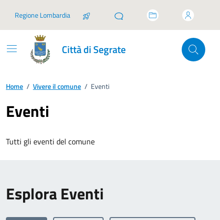
Vai ai contenuti
Vai al footer
Regione Lombardia
Città di Segrate
Home
/
Vivere il comune
/
Eventi
Eventi
Tutti gli eventi del comune
Esplora Eventi