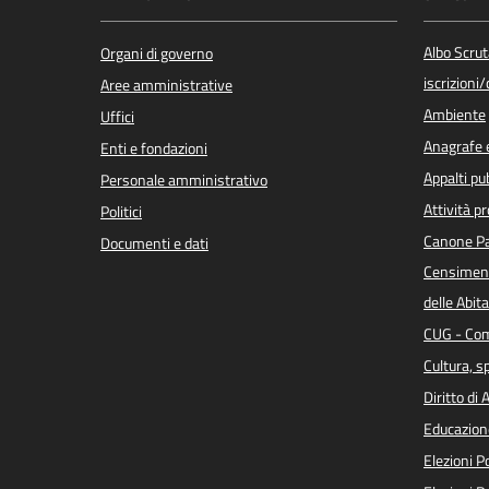
Albo Scrut
Organi di governo
iscrizioni
Aree amministrative
Ambiente
Uffici
Anagrafe e
Enti e fondazioni
Appalti pub
Personale amministrativo
Attività p
Politici
Canone Pa
Documenti e dati
Censiment
delle Abita
CUG - Com
Cultura, s
Diritto di
Educazion
Elezioni 