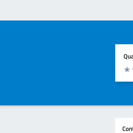
Qua
Valuta
Valu
Con