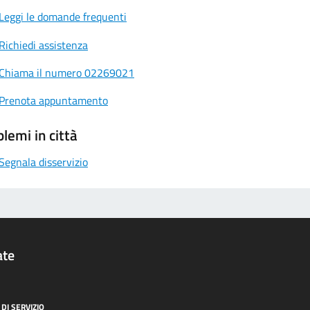
Leggi le domande frequenti
Richiedi assistenza
Chiama il numero 02269021
Prenota appuntamento
lemi in città
Segnala disservizio
ate
DI SERVIZIO