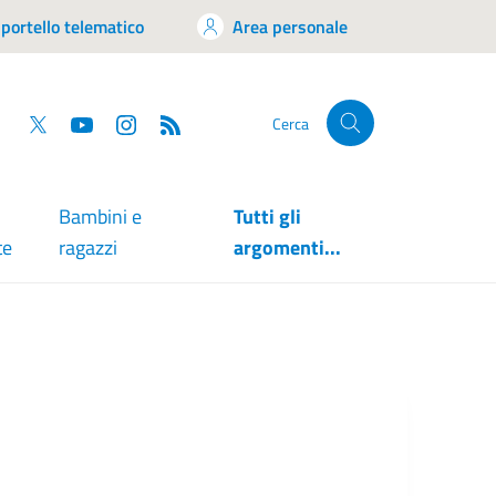
portello telematico
Area personale
tsapp
Facebook
Twitter
YouTube
RSS
Cerca
Bambini e
Tutti gli
te
ragazzi
argomenti...