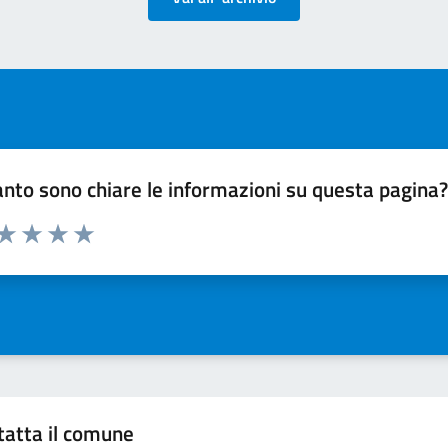
nto sono chiare le informazioni su questa pagina
 da 1 a 5 stelle la pagina
ta 1 stelle su 5
Valuta 2 stelle su 5
Valuta 3 stelle su 5
Valuta 4 stelle su 5
Valuta 5 stelle su 5
tatta il comune