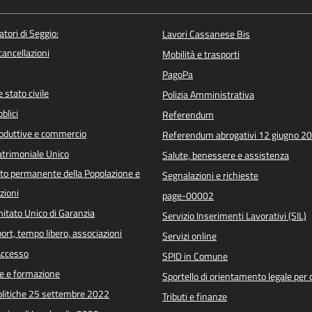
atori di Seggio:
Lavori Cassanese Bis
/cancellazioni
Mobilità e trasporti
PagoPa
 stato civile
Polizia Amministrativa
blici
Referendum
roduttive e commercio
Referendum abrogativi 12 giugno 2
trimoniale Unico
Salute, benessere e assistenza
o permanente della Popolazione e
Segnalazioni e richieste
zioni
page-00002
itato Unico di Garanzia
Servizio Inserimenti Lavorativi (SIL)
port, tempo libero, associazioni
Servizi online
 Accesso
SPID in Comune
e e formazione
Sportello di orientamento legale per c
Politiche 25 settembre 2022
Tributi e finanze