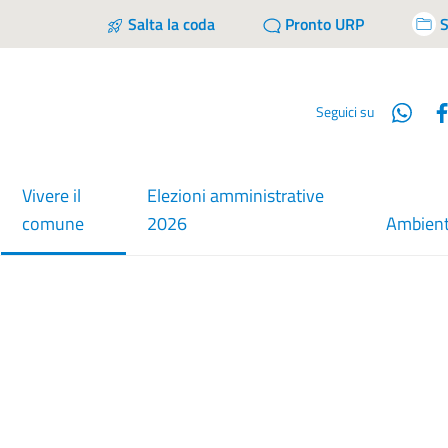
Salta la coda
Pronto URP
S
Wha
Seguici su
Vivere il
Elezioni amministrative
menu selezionato
comune
2026
Ambien