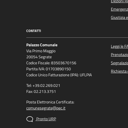
Elezioni 
Emergenz
Giustizia 
CONTATTI
Palazzo Comunale
Leggi le F
Via Primo Maggio
Prenotaz
20054 Segrate
Codice Fiscale: 83503670156
Segnalazio
Partita IVA: 01703890150
Richiesta 
Codice Unico Fatturazione (IPA): UFLPIA
Tel: +39.02.269.021
Fax: 02.213.3751
Posta Elettronica Certificata:
comunesegrate@pec.it
Pronto URP