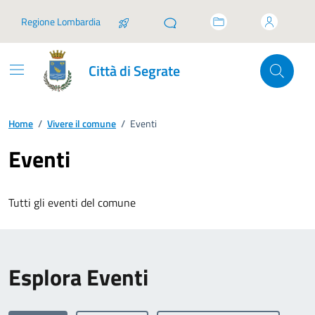
Vai ai contenuti
Vai al footer
Regione Lombardia
Città di Segrate
Home
/
Vivere il comune
/
Eventi
Eventi
Tutti gli eventi del comune
Esplora Eventi