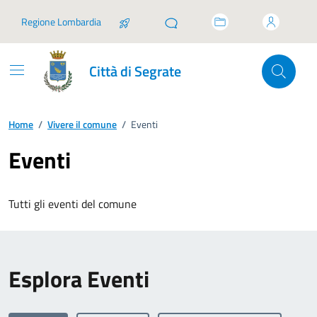
Vai ai contenuti
Vai al footer
Regione Lombardia
Città di Segrate
Home
/
Vivere il comune
/
Eventi
Eventi
Tutti gli eventi del comune
Esplora Eventi