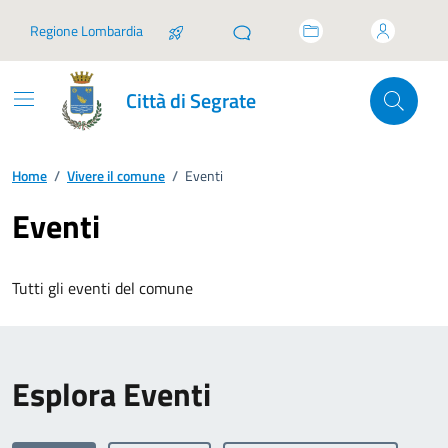
Vai ai contenuti
Vai al footer
Regione Lombardia
Città di Segrate
Home
/
Vivere il comune
/
Eventi
Eventi
Tutti gli eventi del comune
Esplora Eventi