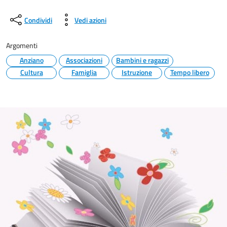
Condividi
Vedi azioni
Argomenti
Anziano
Associazioni
Bambini e ragazzi
Cultura
Famiglia
Istruzione
Tempo libero