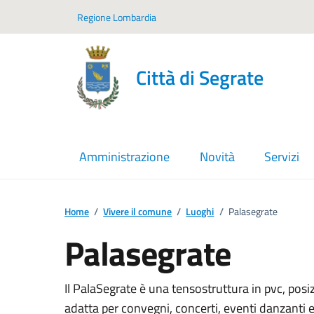
Vai ai contenuti
Vai al footer
Regione Lombardia
Città di Segrate
Amministrazione
Novità
Servizi
Home
/
Vivere il comune
/
Luoghi
/
Palasegrate
Palasegrate
Il PalaSegrate è una tensostruttura in pvc, posi
adatta per convegni, concerti, eventi danzanti 