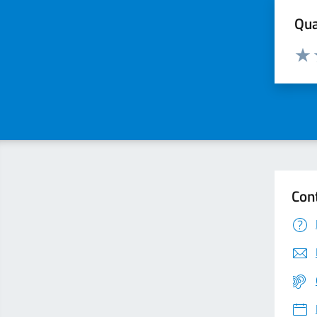
Qua
Valuta
Valu
Con