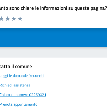
nto sono chiare le informazioni su questa pagina
 da 1 a 5 stelle la pagina
ta 1 stelle su 5
Valuta 2 stelle su 5
Valuta 3 stelle su 5
Valuta 4 stelle su 5
Valuta 5 stelle su 5
tatta il comune
Leggi le domande frequenti
Richiedi assistenza
Chiama il numero 02269021
Prenota appuntamento