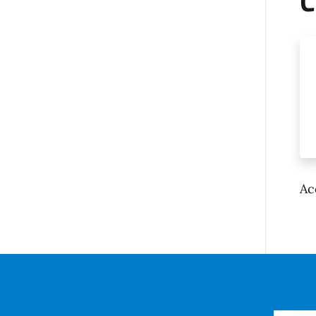
C
M
Ac