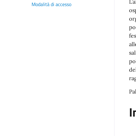
L’
Modalità di accesso
os
or
po
fe
al
sa
po
de
ra
Pa
I