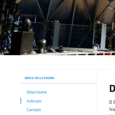
INDICE DELLA PAGINA
D
Descrizione
Indirizzo
Il
Nu
Contatti