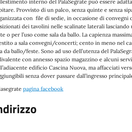
allestimento interno del PalaSegrate può essere adatt
pitare. Provvisto di un palco, senza quinte e senza sip
ganizzata con file di sedie, in occasione di convegni
sizionati dei tavolini nelle scalinate laterali lasciand
ste o per l’uso come sala da ballo. La capienza massima
lestito a sala convegni/concerti; cento in meno nel ca
la da ballo/feste. Sono ad uso dell’utenza del PalaSeg
livalente con annesso spazio magazzino e alcuni servizi
ll’adiacente edificio Cascina Nuova, ma affacciati vers
ggiungibili senza dover passare dall’ingresso principal
lasegrate
pagina facebook
ndirizzo