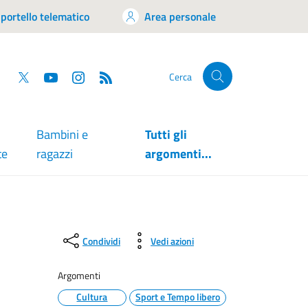
portello telematico
Area personale
tsapp
Facebook
Twitter
YouTube
RSS
Cerca
Bambini e
Tutti gli
te
ragazzi
argomenti...
Condividi
Vedi azioni
Argomenti
Cultura
Sport e Tempo libero