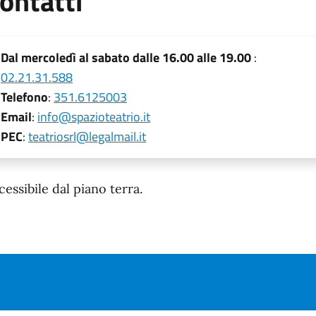
ontatti
Dal mercoledì al sabato dalle 16.00 alle 19.00
:
02.21.31.588
Telefono
:
351.6125003
Email
:
info@spazioteatrio.it
PEC
:
teatriosrl@legalmail.it
odalità di accesso
cessibile dal piano terra.